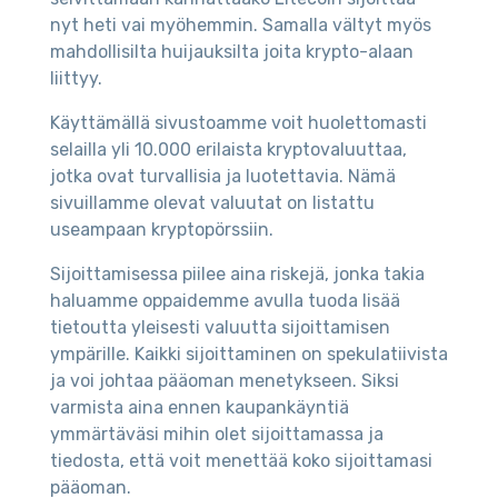
nyt heti vai myöhemmin. Samalla vältyt myös
mahdollisilta huijauksilta joita krypto-alaan
liittyy.
Käyttämällä sivustoamme voit huolettomasti
selailla yli 10.000 erilaista kryptovaluuttaa,
jotka ovat turvallisia ja luotettavia. Nämä
sivuillamme olevat valuutat on listattu
useampaan kryptopörssiin.
Sijoittamisessa piilee aina riskejä, jonka takia
haluamme oppaidemme avulla tuoda lisää
tietoutta yleisesti valuutta sijoittamisen
ympärille. Kaikki sijoittaminen on spekulatiivista
ja voi johtaa pääoman menetykseen. Siksi
varmista aina ennen kaupankäyntiä
ymmärtäväsi mihin olet sijoittamassa ja
tiedosta, että voit menettää koko sijoittamasi
pääoman.