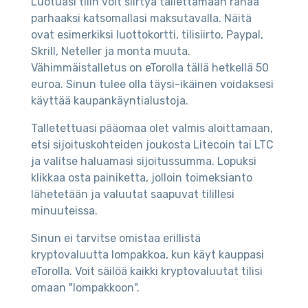
Luotuasi tilin voit siirtyä tallettamaan rahaa
parhaaksi katsomallasi maksutavalla. Näitä
ovat esimerkiksi luottokortti, tilisiirto, Paypal,
Skrill, Neteller ja monta muuta.
Vähimmäistalletus on eTorolla tällä hetkellä 50
euroa. Sinun tulee olla täysi-ikäinen voidaksesi
käyttää kaupankäyntialustoja.
Talletettuasi pääomaa olet valmis aloittamaan,
etsi sijoituskohteiden joukosta Litecoin tai LTC
ja valitse haluamasi sijoitussumma. Lopuksi
klikkaa osta painiketta, jolloin toimeksianto
lähetetään ja valuutat saapuvat tilillesi
minuuteissa.
Sinun ei tarvitse omistaa erillistä
kryptovaluutta lompakkoa, kun käyt kauppasi
eTorolla. Voit säilöä kaikki kryptovaluutat tilisi
omaan "lompakkoon".