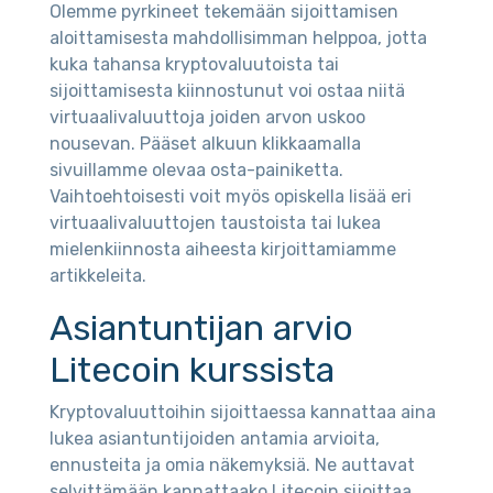
Olemme pyrkineet tekemään sijoittamisen
aloittamisesta mahdollisimman helppoa, jotta
kuka tahansa kryptovaluutoista tai
sijoittamisesta kiinnostunut voi ostaa niitä
virtuaalivaluuttoja joiden arvon uskoo
nousevan. Pääset alkuun klikkaamalla
sivuillamme olevaa osta-painiketta.
Vaihtoehtoisesti voit myös opiskella lisää eri
virtuaalivaluuttojen taustoista tai lukea
mielenkiinnosta aiheesta kirjoittamiamme
artikkeleita.
Asiantuntijan arvio
Litecoin kurssista
Kryptovaluuttoihin sijoittaessa kannattaa aina
lukea asiantuntijoiden antamia arvioita,
ennusteita ja omia näkemyksiä. Ne auttavat
selvittämään kannattaako Litecoin sijoittaa