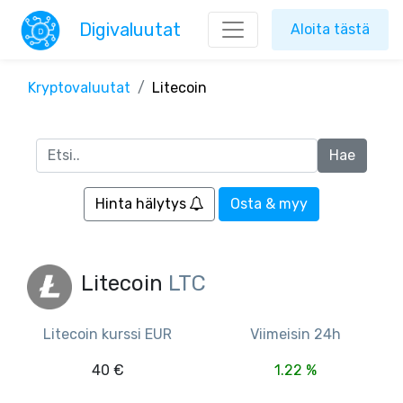
Digivaluutat
Aloita tästä
Kryptovaluutat
Litecoin
Hinta hälytys
Osta & myy
Litecoin
LTC
Litecoin kurssi EUR
Viimeisin 24h
40 €
1.22 %