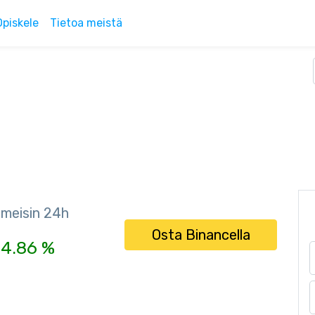
Opiskele
Tietoa meistä
imeisin 24h
Osta Binancella
4.86 %