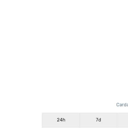
Carda
24h
7d