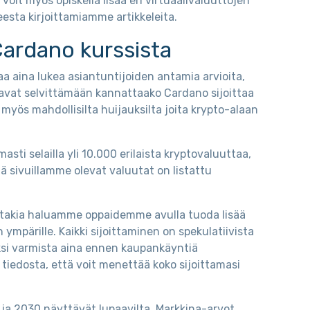
voit myös opiskella lisää eri virtuaalivaluuttojen
eesta kirjoittamiamme artikkeleita.
Cardano kurssista
aa aina lukea asiantuntijoiden antamia arvioita,
avat selvittämään kannattaako Cardano sijoittaa
myös mahdollisilta huijauksilta joita krypto-alaan
ti selailla yli 10.000 erilaista kryptovaluuttaa,
mä sivuillamme olevat valuutat on listattu
nka takia haluamme oppaidemme avulla tuoda lisää
n ympärille. Kaikki sijoittaminen on spekulatiivista
ksi varmista aina ennen kaupankäyntiä
 tiedosta, että voit menettää koko sijoittamasi
ja 2030 näyttävät lupaavilta. Markkina-arvot