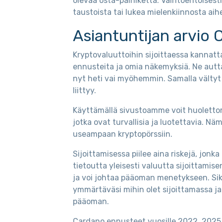
olevaa osta-painiketta. Vaihtoehtoisesti 
taustoista tai lukea mielenkiinnosta aih
Asiantuntijan arvio 
Kryptovaluuttoihin sijoittaessa kannatt
ennusteita ja omia näkemyksiä. Ne autt
nyt heti vai myöhemmin. Samalla vältyt 
liittyy.
Käyttämällä sivustoamme voit huolettomas
jotka ovat turvallisia ja luotettavia. Nä
useampaan kryptopörssiin.
Sijoittamisessa piilee aina riskejä, jo
tietoutta yleisesti valuutta sijoittamise
ja voi johtaa pääoman menetykseen. Si
ymmärtäväsi mihin olet sijoittamassa ja
pääoman.
Cardano ennusteet vuosille 2022, 2025 