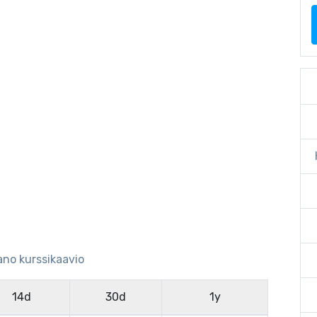
no kurssikaavio
14d
30d
1y