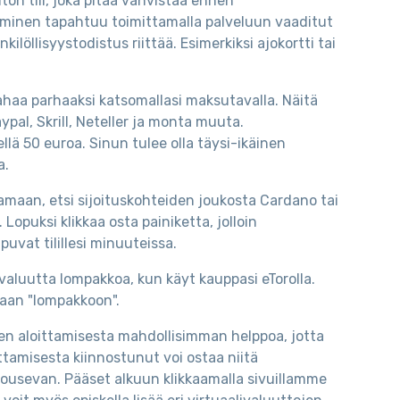
on tili, joka pitää vahvistaa ennen
taminen tapahtuu toimittamalla palveluun vaaditut
löllisyystodistus riittää. Esimerkiksi ajokortti tai
 rahaa parhaaksi katsomallasi maksutavalla. Näitä
Paypal, Skrill, Neteller ja monta muuta.
llä 50 euroa. Sinun tulee olla täysi-ikäinen
a.
tamaan, etsi sijoituskohteiden joukosta Cardano tai
Lopuksi klikkaa osta painiketta, jolloin
uvat tilillesi minuuteissa.
tovaluutta lompakkoa, kun käyt kauppasi eTorolla.
omaan "lompakkoon".
n aloittamisesta mahdollisimman helppoa, jotta
ttamisesta kiinnostunut voi ostaa niitä
nousevan. Pääset alkuun klikkaamalla sivuillamme