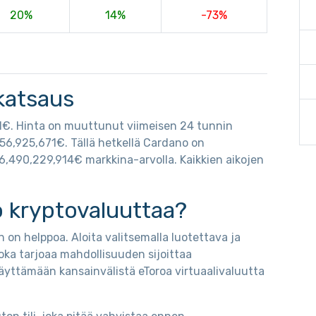
20%
14%
-73%
katsaus
01€. Hinta on muuttunut viimeisen 24 tunnin
656,925,671€. Tällä hetkellä Cardano on
6,490,229,914€ markkina-arvolla. Kaikkien aikojen
 kryptovaluuttaa?
 on helppoa. Aloita valitsemalla luotettava ja
oka tarjoaa mahdollisuuden sijoittaa
äyttämään kansainvälistä eToroa virtuaalivaluutta