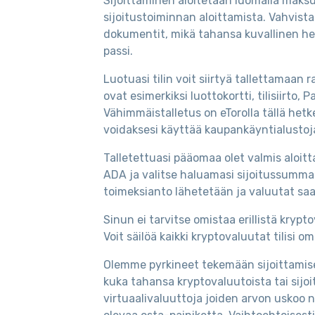
Sijoittaminen aloitetaan luomalla maksut
sijoitustoiminnan aloittamista. Vahvis
dokumentit, mikä tahansa kuvallinen henki
passi.
Luotuasi tilin voit siirtyä tallettamaan
ovat esimerkiksi luottokortti, tilisiirto, 
Vähimmäistalletus on eTorolla tällä hetke
voidaksesi käyttää kaupankäyntialustoj
Talletettuasi pääomaa olet valmis aloit
ADA ja valitse haluamasi sijoitussumma. 
toimeksianto lähetetään ja valuutat saap
Sinun ei tarvitse omistaa erillistä kryp
Voit säilöä kaikki kryptovaluutat tilisi 
Olemme pyrkineet tekemään sijoittamise
kuka tahansa kryptovaluutoista tai sijoi
virtuaalivaluuttoja joiden arvon uskoo 