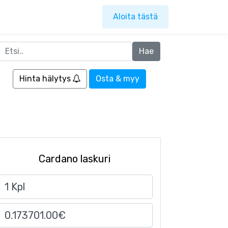
Aloita tästä
Hinta hälytys
Osta & myy
Cardano laskuri