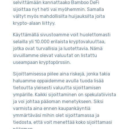
selvittämään kannattaako Bamboo DeFi
sijoittaa nyt heti vai myöhemmin. Samalla
vältyt myös mahdollisilta huijauksilta joita
krypto-alaan liittyy.
Käyttämällä sivustoamme voit huolettomasti
selailla yli 10.000 erilaista kryptovaluuttaa,
jotka ovat turvallisia ja luotettavia. Nämä
sivuillamme olevat valuutat on listattu
useampaan kryptopörssiin.
Sijoittamisessa piilee aina riskejä, jonka takia
haluamme oppaidemme avulla tuoda lisää
tietoutta yleisesti valuutta sijoittamisen
ympärille. Kaikki sijoittaminen on spekulatiivista
ja voi johtaa pääoman menetykseen. Siksi
varmista aina ennen kaupankäyntiä
ymmärtäväsi mihin olet sijoittamassa ja
tiedosta, että voit menettää koko sijoittamasi