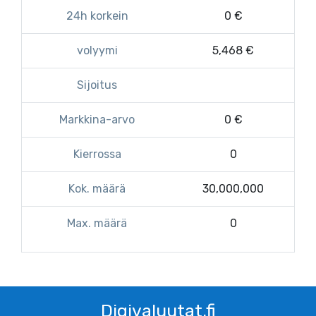
24h korkein
0 €
volyymi
5,468 €
Sijoitus
Markkina-arvo
0 €
Kierrossa
0
Kok. määrä
30,000,000
Max. määrä
0
Digivaluutat.fi