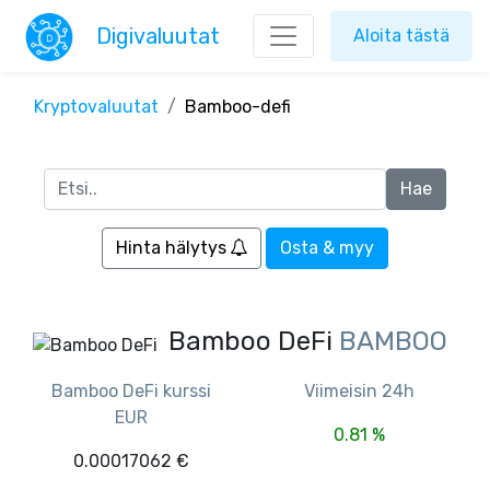
Digivaluutat
Aloita tästä
Kryptovaluutat
Bamboo-defi
Hinta hälytys
Osta & myy
Bamboo DeFi
BAMBOO
Bamboo DeFi kurssi
Viimeisin 24h
EUR
0.81 %
0.00017062 €