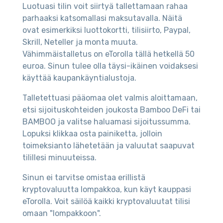
Luotuasi tilin voit siirtyä tallettamaan rahaa
parhaaksi katsomallasi maksutavalla. Näitä
ovat esimerkiksi luottokortti, tilisiirto, Paypal,
Skrill, Neteller ja monta muuta.
Vähimmäistalletus on eTorolla tällä hetkellä 50
euroa. Sinun tulee olla täysi-ikäinen voidaksesi
käyttää kaupankäyntialustoja.
Talletettuasi pääomaa olet valmis aloittamaan,
etsi sijoituskohteiden joukosta Bamboo DeFi tai
BAMBOO ja valitse haluamasi sijoitussumma.
Lopuksi klikkaa osta painiketta, jolloin
toimeksianto lähetetään ja valuutat saapuvat
tilillesi minuuteissa.
Sinun ei tarvitse omistaa erillistä
kryptovaluutta lompakkoa, kun käyt kauppasi
eTorolla. Voit säilöä kaikki kryptovaluutat tilisi
omaan "lompakkoon".