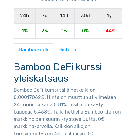
24h
7d
14d
30d
1y
1%
2%
1%
0%
-44%
Bamboo-defi
Historia
Bamboo DeFi kurssi
yleiskatsaus
Bamboo DeFi kurssi tällä hetkellä on
0.00017062€. Hinta on muuttunut viimeisen
24 tunnin aikana 0.81% ja sillä on käyty
kauppaa 5,468€. Tällä hetkellä Bamboo-defi on
markkinoiden suurin kryptovaluutta, 0€
markkina-arvolla. Kaikkien aikojen
kurssiennätys on 4€ ja alhaisin 0€.