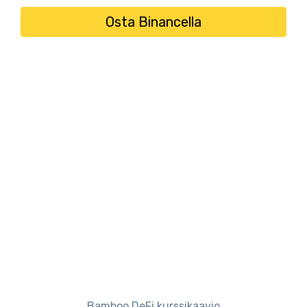
Osta Binancella
Bamboo DeFi kurssikaavio