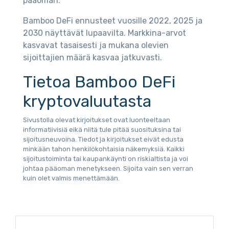
pääoman.
Bamboo DeFi ennusteet vuosille 2022, 2025 ja
2030 näyttävät lupaavilta. Markkina-arvot
kasvavat tasaisesti ja mukana olevien
sijoittajien määrä kasvaa jatkuvasti.
Tietoa Bamboo DeFi
kryptovaluutasta
Sivustolla olevat kirjoitukset ovat luonteeltaan
informatiivisiä eikä niitä tule pitää suosituksina tai
sijoitusneuvoina. Tiedot ja kirjoitukset eivät edusta
minkään tahon henkilökohtaisia näkemyksiä. Kaikki
sijoitustoiminta tai kaupankäynti on riskialtista ja voi
johtaa pääoman menetykseen. Sijoita vain sen verran
kuin olet valmis menettämään.