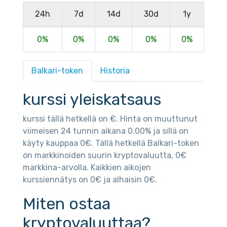
24h
7d
14d
30d
1y
0%
0%
0%
0%
0%
Balkari-token
Historia
kurssi yleiskatsaus
kurssi tällä hetkellä on €. Hinta on muuttunut
viimeisen 24 tunnin aikana 0.00% ja sillä on
käyty kauppaa 0€. Tällä hetkellä Balkari-token
on markkinoiden suurin kryptovaluutta, 0€
markkina-arvolla. Kaikkien aikojen
kurssiennätys on 0€ ja alhaisin 0€.
Miten ostaa
kryptovaluuttaa?