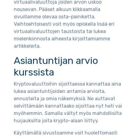
virtuaalivaluuttoja joiden arvon uskoo
nousevan. Pääset alkuun klikkaamalla
sivuillamme olevaa osta-painiketta.
Vaihtoehtoisesti voit myös opiskella lisää eri
virtuaalivaluuttojen taustoista tai lukea
mielenkiinnosta aiheesta kirjoittamiamme
artikkeleita.
Asiantuntijan arvio
kurssista
Kryptovaluuttoihin sijoittaessa kannattaa aina
lukea asiantuntijoiden antamia arvioita,
ennusteita ja omia näkemyksiä. Ne auttavat
selvittämään kannattaako sijoittaa nyt heti vai
myöhemmin. Samalla vältyt myös mahdollisilta
huijauksilta joita krypto-alaan liittyy.
Käyttämällä sivustoamme voit huolettomasti