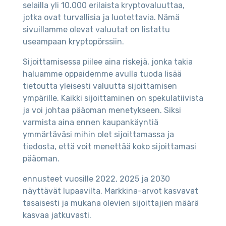
selailla yli 10.000 erilaista kryptovaluuttaa,
jotka ovat turvallisia ja luotettavia. Nämä
sivuillamme olevat valuutat on listattu
useampaan kryptopörssiin.
Sijoittamisessa piilee aina riskejä, jonka takia
haluamme oppaidemme avulla tuoda lisää
tietoutta yleisesti valuutta sijoittamisen
ympärille. Kaikki sijoittaminen on spekulatiivista
ja voi johtaa pääoman menetykseen. Siksi
varmista aina ennen kaupankäyntiä
ymmärtäväsi mihin olet sijoittamassa ja
tiedosta, että voit menettää koko sijoittamasi
pääoman.
ennusteet vuosille 2022, 2025 ja 2030
näyttävät lupaavilta. Markkina-arvot kasvavat
tasaisesti ja mukana olevien sijoittajien määrä
kasvaa jatkuvasti.