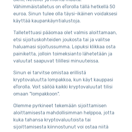
Vähimmäistalletus on eTorolla tällä hetkellä 50
euroa. Sinun tulee olla täysi-ikäinen voidaksesi
käyttää kaupankäyntialustoja.
Talletettuasi pääomaa olet valmis aloittamaan,
etsi sijoituskohteiden joukosta tai ja valitse
haluamasi sijoitussumma. Lopuksi klikkaa osta
painiketta, jolloin toimeksianto lähetetään ja
valuutat saapuvat tilillesi minuuteissa.
Sinun ei tarvitse omistaa erillistä
kryptovaluutta lompakkoa, kun käyt kauppasi
eTorolla. Voit säilöä kaikki kryptovaluutat tilisi
omaan "lompakkoon".
Olemme pyrkineet tekemään sijoittamisen
aloittamisesta mahdollisimman helppoa, jotta
kuka tahansa kryptovaluutoista tai
sijoittamisesta kiinnostunut voi ostaa niitä