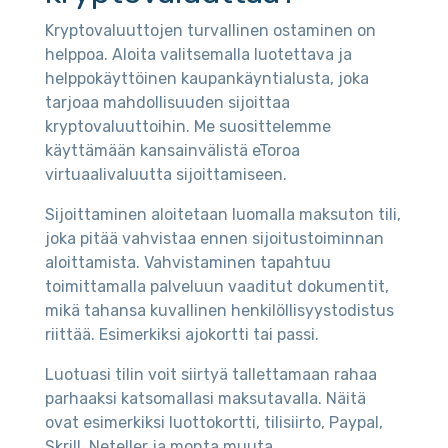
Kryptovaluuttojen turvallinen ostaminen on
helppoa. Aloita valitsemalla luotettava ja
helppokäyttöinen kaupankäyntialusta, joka
tarjoaa mahdollisuuden sijoittaa
kryptovaluuttoihin. Me suosittelemme
käyttämään kansainvälistä eToroa
virtuaalivaluutta sijoittamiseen.
Sijoittaminen aloitetaan luomalla maksuton tili,
joka pitää vahvistaa ennen sijoitustoiminnan
aloittamista. Vahvistaminen tapahtuu
toimittamalla palveluun vaaditut dokumentit,
mikä tahansa kuvallinen henkilöllisyystodistus
riittää. Esimerkiksi ajokortti tai passi.
Luotuasi tilin voit siirtyä tallettamaan rahaa
parhaaksi katsomallasi maksutavalla. Näitä
ovat esimerkiksi luottokortti, tilisiirto, Paypal,
Skrill, Neteller ja monta muuta.