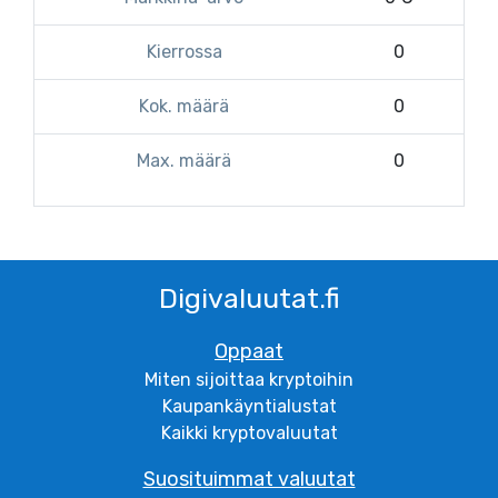
Kierrossa
0
Kok. määrä
0
Max. määrä
0
Digivaluutat.fi
Oppaat
Miten sijoittaa kryptoihin
Kaupankäyntialustat
Kaikki kryptovaluutat
Suosituimmat valuutat