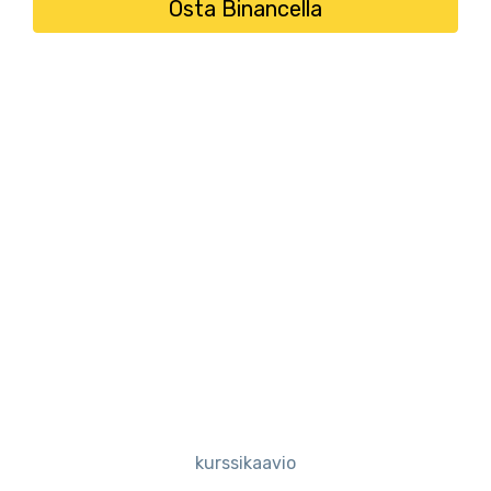
Osta Binancella
kurssikaavio