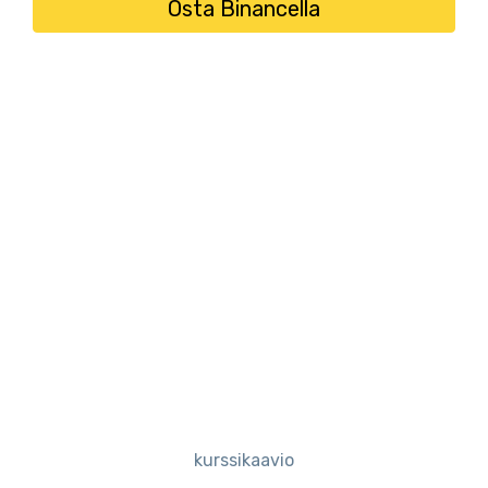
Osta Binancella
kurssikaavio