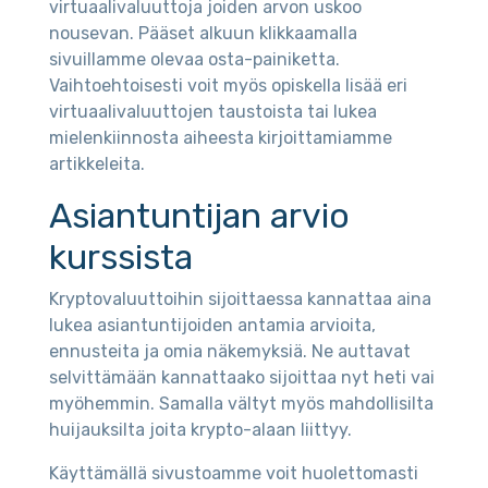
virtuaalivaluuttoja joiden arvon uskoo
nousevan. Pääset alkuun klikkaamalla
sivuillamme olevaa osta-painiketta.
Vaihtoehtoisesti voit myös opiskella lisää eri
virtuaalivaluuttojen taustoista tai lukea
mielenkiinnosta aiheesta kirjoittamiamme
artikkeleita.
Asiantuntijan arvio
kurssista
Kryptovaluuttoihin sijoittaessa kannattaa aina
lukea asiantuntijoiden antamia arvioita,
ennusteita ja omia näkemyksiä. Ne auttavat
selvittämään kannattaako sijoittaa nyt heti vai
myöhemmin. Samalla vältyt myös mahdollisilta
huijauksilta joita krypto-alaan liittyy.
Käyttämällä sivustoamme voit huolettomasti