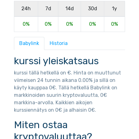
24h
7d
14d
30d
1y
0%
0%
0%
0%
0%
Babylink
Historia
kurssi yleiskatsaus
kurssi tällä hetkellä on €. Hinta on muuttunut
viimeisen 24 tunnin aikana 0.00% ja sillä on
käyty kauppaa 0€. Tällä hetkellä Babylink on
markkinoiden suurin kryptovaluutta, 0€
markkina-arvolla. Kaikkien aikojen
kurssiennätys on 0€ ja alhaisin 0€.
Miten ostaa
kryptovaluuttaa?