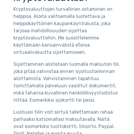
Kryptovaluuttojen turvallinen ostaminen on
helppoa. Aloita valitsemalla luotettava ja
helppokäyttöinen kaupankäyntialusta, joka
tarjoaa mahdollisuuden sijoittaa
kryptovaluuttoihin. Me suosittelemme
käyttämään kansainvälistä eToroa
virtuaalivaluutta sijoittamiseen.
Sijoittaminen aloitetaan luomalla maksuton tili,
joka pitää vahvistaa ennen sijoitustoiminnan
aloittamista. Vahvistaminen tapahtuu
toimittamalla palveluun vaaditut dokumentit,
mikä tahansa kuvallinen henkilöllisyystodistus
riittää. Esimerkiksi ajokortti tai passi.
Luotuasi tilin voit siirtyä tallettamaan rahaa
parhaaksi katsomallasi maksutavalla. Näitä
ovat esimerkiksi luottokortti, tilisiirto, Paypal,
Skrill, Neteller ja monta muuta.