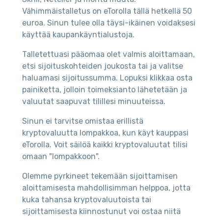
Vähimmäistalletus on eTorolla tällä hetkellä 50
euroa. Sinun tulee olla täysi-ikäinen voidaksesi
käyttää kaupankäyntialustoja.
Talletettuasi pääomaa olet valmis aloittamaan,
etsi sijoituskohteiden joukosta tai ja valitse
haluamasi sijoitussumma. Lopuksi klikkaa osta
painiketta, jolloin toimeksianto lähetetään ja
valuutat saapuvat tilillesi minuuteissa.
Sinun ei tarvitse omistaa erillistä
kryptovaluutta lompakkoa, kun käyt kauppasi
eTorolla. Voit säilöä kaikki kryptovaluutat tilisi
omaan "lompakkoon".
Olemme pyrkineet tekemään sijoittamisen
aloittamisesta mahdollisimman helppoa, jotta
kuka tahansa kryptovaluutoista tai
sijoittamisesta kiinnostunut voi ostaa niitä