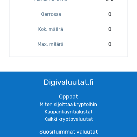
Kierrossa
0
Kok. määrä
0
Max. määrä
0
Digivaluutat.fi
Oppaat
Miten sijoittaa kryptoihin
Kaupankäyntialustat
Kaikki kryptovaluutat
Suosituimmat valuutat