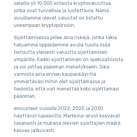
selailla yli 10.000 erilaista kryptovaluuttaa,
jotka ovat turvallisia ja luotettavia. Nämä
sivuillamme olevat valuutat on listattu
useampaan kryptopörssiin.
Sijoittamisessa piilee aina riskejä, jonka takia
haluamme oppaidemme avulla tuoda lisää
tietoutta yleisesti valuutta sijoittamisen
ympärille. Kaikki sijoittaminen on spekulatiivista
ja voi johtaa pääoman menetykseen. Siksi
varmista aina ennen kaupankäyntiä
ymmärtäväsi mihin olet sijoittamassa ja
tiedosta, että voit menettää koko sijoittamasi
pääoman.
ennusteet vuosille 2022, 2025 ja 2030
näyttävät lupaavilta. Markkina-arvot kasvavat
tasaisesti ja mukana olevien sijoittajien määrä
kasvaa jatkuvasti.