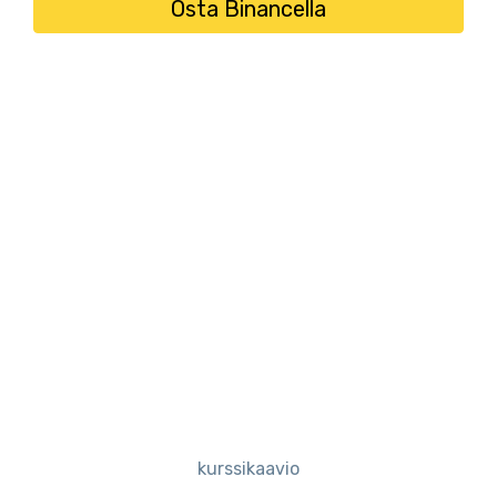
Osta Binancella
kurssikaavio