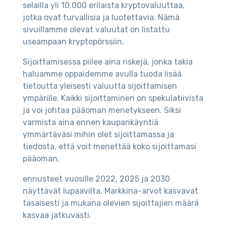
selailla yli 10.000 erilaista kryptovaluuttaa,
jotka ovat turvallisia ja luotettavia. Nämä
sivuillamme olevat valuutat on listattu
useampaan kryptopörssiin.
Sijoittamisessa piilee aina riskejä, jonka takia
haluamme oppaidemme avulla tuoda lisää
tietoutta yleisesti valuutta sijoittamisen
ympärille. Kaikki sijoittaminen on spekulatiivista
ja voi johtaa pääoman menetykseen. Siksi
varmista aina ennen kaupankäyntiä
ymmärtäväsi mihin olet sijoittamassa ja
tiedosta, että voit menettää koko sijoittamasi
pääoman.
ennusteet vuosille 2022, 2025 ja 2030
näyttävät lupaavilta. Markkina-arvot kasvavat
tasaisesti ja mukana olevien sijoittajien määrä
kasvaa jatkuvasti.