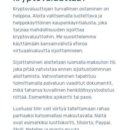
Kryptovaluuttojen turvallinen ostaminen on
helppoa. Aloita valitsemalla luotettava ja
helppokäyttöinen kaupankäyntialusta, joka
tarjoaa mahdollisuuden sijoittaa
kryptovaluuttoihin. Me suosittelemme
käyttämään kansainvälistä eToroa
virtuaalivaluutta sijoittamiseen.
Sijoittaminen aloitetaan luomalla maksuton tili,
joka pitää vahvistaa ennen sijoitustoiminnan
aloittamista. Vahvistaminen tapahtuu
toimittamalla palveluun vaaditut dokumentit,
mikä tahansa kuvallinen henkilöllisyystodistus
riittää. Esimerkiksi ajokortti tai passi.
Luotuasi tilin voit siirtyä tallettamaan rahaa
parhaaksi katsomallasi maksutavalla. Näitä
ovat esimerkiksi luottokortti, tilisiirto, Paypal,
Skrill, Neteller ja monta muuta.