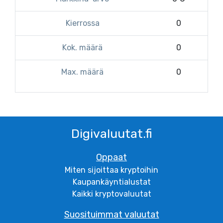
Kierrossa
0
Kok. määrä
0
Max. määrä
0
Digivaluutat.fi
Oppaat
Miten sijoittaa kryptoihin
Kaupankäyntialustat
Kaikki kryptovaluutat
Suosituimmat valuutat