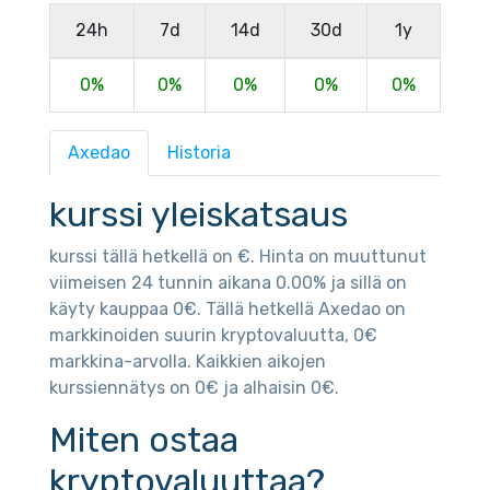
24h
7d
14d
30d
1y
0%
0%
0%
0%
0%
Axedao
Historia
kurssi yleiskatsaus
kurssi tällä hetkellä on €. Hinta on muuttunut
viimeisen 24 tunnin aikana 0.00% ja sillä on
käyty kauppaa 0€. Tällä hetkellä Axedao on
markkinoiden suurin kryptovaluutta, 0€
markkina-arvolla. Kaikkien aikojen
kurssiennätys on 0€ ja alhaisin 0€.
Miten ostaa
kryptovaluuttaa?