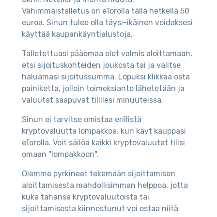
Vähimmäistalletus on eTorolla tällä hetkellä 50
euroa. Sinun tulee olla täysi-ikäinen voidaksesi
käyttää kaupankäyntialustoja.
Talletettuasi pääomaa olet valmis aloittamaan,
etsi sijoituskohteiden joukosta tai ja valitse
haluamasi sijoitussumma. Lopuksi klikkaa osta
painiketta, jolloin toimeksianto lähetetään ja
valuutat saapuvat tilillesi minuuteissa.
Sinun ei tarvitse omistaa erillistä
kryptovaluutta lompakkoa, kun käyt kauppasi
eTorolla. Voit säilöä kaikki kryptovaluutat tilisi
omaan "lompakkoon".
Olemme pyrkineet tekemään sijoittamisen
aloittamisesta mahdollisimman helppoa, jotta
kuka tahansa kryptovaluutoista tai
sijoittamisesta kiinnostunut voi ostaa niitä