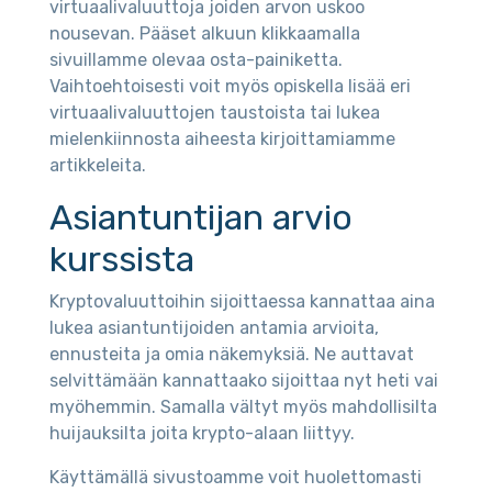
virtuaalivaluuttoja joiden arvon uskoo
nousevan. Pääset alkuun klikkaamalla
sivuillamme olevaa osta-painiketta.
Vaihtoehtoisesti voit myös opiskella lisää eri
virtuaalivaluuttojen taustoista tai lukea
mielenkiinnosta aiheesta kirjoittamiamme
artikkeleita.
Asiantuntijan arvio
kurssista
Kryptovaluuttoihin sijoittaessa kannattaa aina
lukea asiantuntijoiden antamia arvioita,
ennusteita ja omia näkemyksiä. Ne auttavat
selvittämään kannattaako sijoittaa nyt heti vai
myöhemmin. Samalla vältyt myös mahdollisilta
huijauksilta joita krypto-alaan liittyy.
Käyttämällä sivustoamme voit huolettomasti