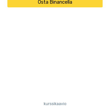
Osta Binancella
kurssikaavio