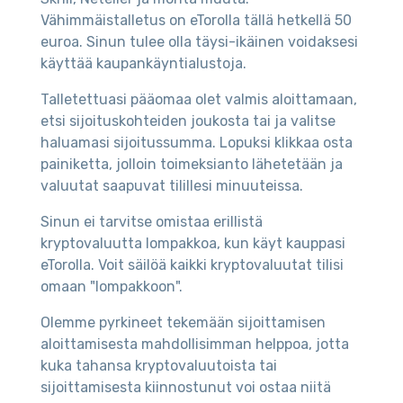
Vähimmäistalletus on eTorolla tällä hetkellä 50
euroa. Sinun tulee olla täysi-ikäinen voidaksesi
käyttää kaupankäyntialustoja.
Talletettuasi pääomaa olet valmis aloittamaan,
etsi sijoituskohteiden joukosta tai ja valitse
haluamasi sijoitussumma. Lopuksi klikkaa osta
painiketta, jolloin toimeksianto lähetetään ja
valuutat saapuvat tilillesi minuuteissa.
Sinun ei tarvitse omistaa erillistä
kryptovaluutta lompakkoa, kun käyt kauppasi
eTorolla. Voit säilöä kaikki kryptovaluutat tilisi
omaan "lompakkoon".
Olemme pyrkineet tekemään sijoittamisen
aloittamisesta mahdollisimman helppoa, jotta
kuka tahansa kryptovaluutoista tai
sijoittamisesta kiinnostunut voi ostaa niitä