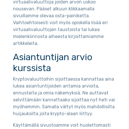
virtuaalivaluuttoja joiden arvon uskoo
nousevan. Pääset alkuun klikkaamalla
sivuillamme olevaa osta-painiketta.
Vaihtoehtoisesti voit myös opiskella lisää eri
virtuaalivaluuttojen taustoista tai lukea
mielenkiinnosta aiheesta kirjoittamiamme
artikkeleita.
Asiantuntijan arvio
kurssista
Kryptovaluuttoihin sijoittaessa kannattaa aina
lukea asiantuntijoiden antamia arvioita,
ennusteita ja omia näkemyksiä. Ne auttavat
selvittämään kannattaako sijoittaa nyt heti vai
myöhemmin. Samalla vältyt myös mahdollisilta
huijauksilta joita krypto-alaan liittyy.
Käyttämällä sivustoamme voit huolettomasti