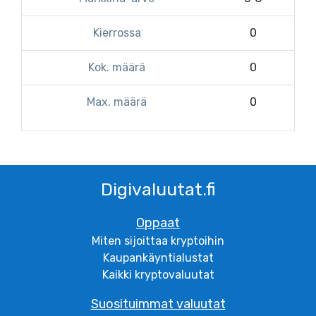
Kierrossa
0
Kok. määrä
0
Max. määrä
0
Digivaluutat.fi
Oppaat
Miten sijoittaa kryptoihin
Kaupankäyntialustat
Kaikki kryptovaluutat
Suosituimmat valuutat