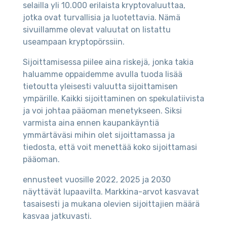
selailla yli 10.000 erilaista kryptovaluuttaa,
jotka ovat turvallisia ja luotettavia. Nämä
sivuillamme olevat valuutat on listattu
useampaan kryptopörssiin.
Sijoittamisessa piilee aina riskejä, jonka takia
haluamme oppaidemme avulla tuoda lisää
tietoutta yleisesti valuutta sijoittamisen
ympärille. Kaikki sijoittaminen on spekulatiivista
ja voi johtaa pääoman menetykseen. Siksi
varmista aina ennen kaupankäyntiä
ymmärtäväsi mihin olet sijoittamassa ja
tiedosta, että voit menettää koko sijoittamasi
pääoman.
ennusteet vuosille 2022, 2025 ja 2030
näyttävät lupaavilta. Markkina-arvot kasvavat
tasaisesti ja mukana olevien sijoittajien määrä
kasvaa jatkuvasti.