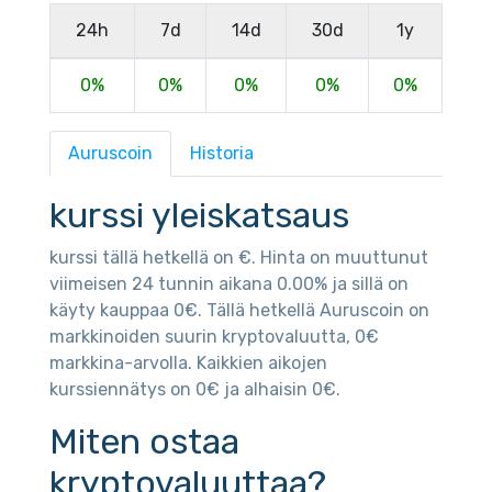
24h
7d
14d
30d
1y
0%
0%
0%
0%
0%
Auruscoin
Historia
kurssi yleiskatsaus
kurssi tällä hetkellä on €. Hinta on muuttunut
viimeisen 24 tunnin aikana 0.00% ja sillä on
käyty kauppaa 0€. Tällä hetkellä Auruscoin on
markkinoiden suurin kryptovaluutta, 0€
markkina-arvolla. Kaikkien aikojen
kurssiennätys on 0€ ja alhaisin 0€.
Miten ostaa
kryptovaluuttaa?