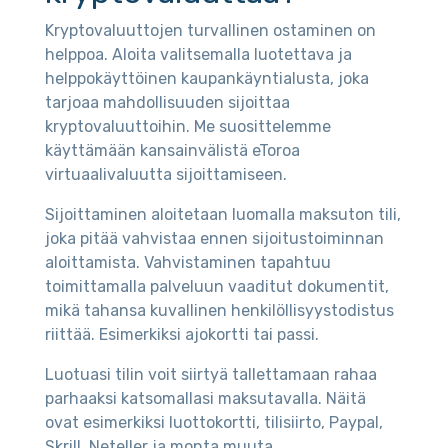
Kryptovaluuttojen turvallinen ostaminen on
helppoa. Aloita valitsemalla luotettava ja
helppokäyttöinen kaupankäyntialusta, joka
tarjoaa mahdollisuuden sijoittaa
kryptovaluuttoihin. Me suosittelemme
käyttämään kansainvälistä eToroa
virtuaalivaluutta sijoittamiseen.
Sijoittaminen aloitetaan luomalla maksuton tili,
joka pitää vahvistaa ennen sijoitustoiminnan
aloittamista. Vahvistaminen tapahtuu
toimittamalla palveluun vaaditut dokumentit,
mikä tahansa kuvallinen henkilöllisyystodistus
riittää. Esimerkiksi ajokortti tai passi.
Luotuasi tilin voit siirtyä tallettamaan rahaa
parhaaksi katsomallasi maksutavalla. Näitä
ovat esimerkiksi luottokortti, tilisiirto, Paypal,
Skrill, Neteller ja monta muuta.