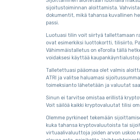
Sijoittaminen aloitetaan luomalla maksut
sijoitustoiminnan aloittamista. Vahvis
dokumentit, mikä tahansa kuvallinen henki
passi.
Luotuasi tilin voit siirtyä tallettamaan
ovat esimerkiksi luottokortti, tilisiirto, 
Vähimmäistalletus on eTorolla tällä hetke
voidaksesi käyttää kaupankäyntialustoj
Talletettuasi pääomaa olet valmis aloitt
ATRI ja valitse haluamasi sijoitussumma. 
toimeksianto lähetetään ja valuutat saap
Sinun ei tarvitse omistaa erillistä kryp
Voit säilöä kaikki kryptovaluutat tilisi 
Olemme pyrkineet tekemään sijoittamise
kuka tahansa kryptovaluutoista tai sijoi
virtuaalivaluuttoja joiden arvon uskoo 