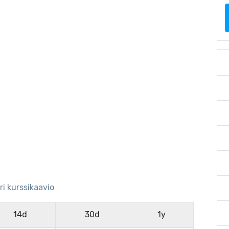
ri kurssikaavio
14d
30d
1y