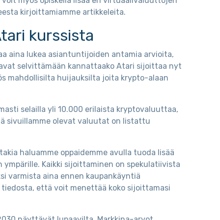
voit myös opiskella lisää eri virtuaalivaluuttojen
eesta kirjoittamiamme artikkeleita.
tari kurssista
aa aina lukea asiantuntijoiden antamia arvioita,
vat selvittämään kannattaako Atari sijoittaa nyt
 mahdollisilta huijauksilta joita krypto-alaan
ti selailla yli 10.000 erilaista kryptovaluuttaa,
mä sivuillamme olevat valuutat on listattu
nka takia haluamme oppaidemme avulla tuoda lisää
n ympärille. Kaikki sijoittaminen on spekulatiivista
ksi varmista aina ennen kaupankäyntiä
 tiedosta, että voit menettää koko sijoittamasi
2030 näyttävät lupaavilta. Markkina-arvot