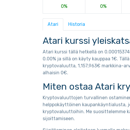
0%
0%
Atari
Historia
Atari kurssi yleiskat
Atari kurssi tällä hetkellä on 0.000153
0.00% ja sillä on käyty kauppaa 1€. Täll
kryptovaluutta, 1,157,963€ markkina-arvo
alhaisin 0€.
Miten ostaa Atari kr
Kryptovaluuttojen turvallinen ostaminen
helppokäyttöinen kaupankäyntialusta, j
kryptovaluuttoihin. Me suosittelemme k
sijoittamiseen.