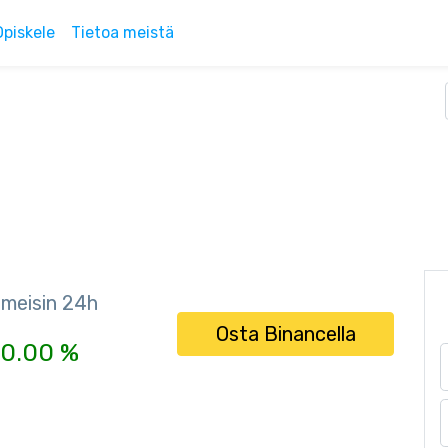
Opiskele
Tietoa meistä
imeisin 24h
Osta Binancella
0.00 %