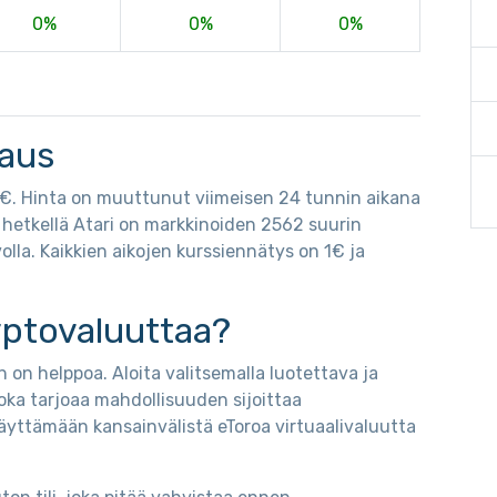
0%
0%
0%
saus
74€. Hinta on muuttunut viimeisen 24 tunnin aikana
ä hetkellä Atari on markkinoiden 2562 suurin
lla. Kaikkien aikojen kurssiennätys on 1€ ja
yptovaluuttaa?
 on helppoa. Aloita valitsemalla luotettava ja
oka tarjoaa mahdollisuuden sijoittaa
äyttämään kansainvälistä eToroa virtuaalivaluutta