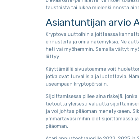
olevaa osta-painiketta. Vaihtoehtoisesti 
taustoista tai lukea mielenkiinnosta aih
Asiantuntijan arvio A
Kryptovaluuttoihin sijoittaessa kannatt
ennusteita ja omia näkemyksiä. Ne autta
heti vai myöhemmin. Samalla vältyt myös
liittyy.
Käyttämällä sivustoamme voit huolettomas
jotka ovat turvallisia ja luotettavia. Nä
useampaan kryptopörssiin.
Sijoittamisessa piilee aina riskejä, jo
tietoutta yleisesti valuutta sijoittamise
ja voi johtaa pääoman menetykseen. Si
ymmärtäväsi mihin olet sijoittamassa ja
pääoman.
Atari ennusteet vuosille 2022, 2025 ja 