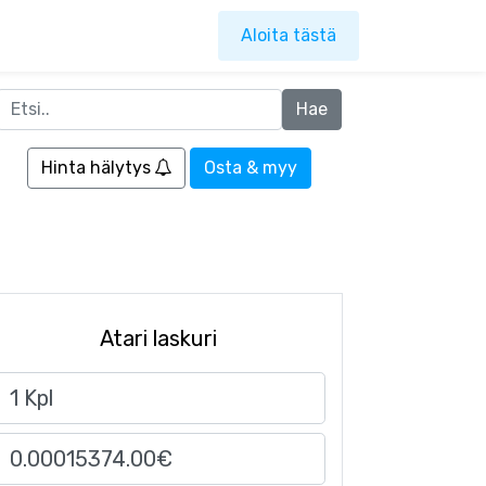
Aloita tästä
Hinta hälytys
Osta & myy
Atari laskuri