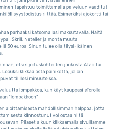
on tili, joka pitää vahvistaa ennen
taminen tapahtuu toimittamalla palveluun vaaditut
löllisyystodistus riittää. Esimerkiksi ajokortti tai
 rahaa parhaaksi katsomallasi maksutavalla. Näitä
Paypal, Skrill, Neteller ja monta muuta.
llä 50 euroa. Sinun tulee olla täysi-ikäinen
a.
amaan, etsi sijoituskohteiden joukosta Atari tai
Lopuksi klikkaa osta painiketta, jolloin
uvat tilillesi minuuteissa.
tovaluutta lompakkoa, kun käyt kauppasi eTorolla.
omaan "lompakkoon".
n aloittamisesta mahdollisimman helppoa, jotta
ttamisesta kiinnostunut voi ostaa niitä
nousevan. Pääset alkuun klikkaamalla sivuillamme