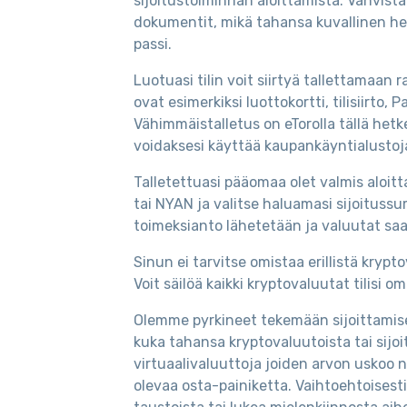
sijoitustoiminnan aloittamista. Vahvis
dokumentit, mikä tahansa kuvallinen henki
passi.
Luotuasi tilin voit siirtyä tallettamaan
ovat esimerkiksi luottokortti, tilisiirto, 
Vähimmäistalletus on eTorolla tällä hetke
voidaksesi käyttää kaupankäyntialustoj
Talletettuasi pääomaa olet valmis aloit
tai NYAN ja valitse haluamasi sijoitussum
toimeksianto lähetetään ja valuutat saap
Sinun ei tarvitse omistaa erillistä kryp
Voit säilöä kaikki kryptovaluutat tilisi 
Olemme pyrkineet tekemään sijoittamise
kuka tahansa kryptovaluutoista tai sijoi
virtuaalivaluuttoja joiden arvon uskoo 
olevaa osta-painiketta. Vaihtoehtoisesti 