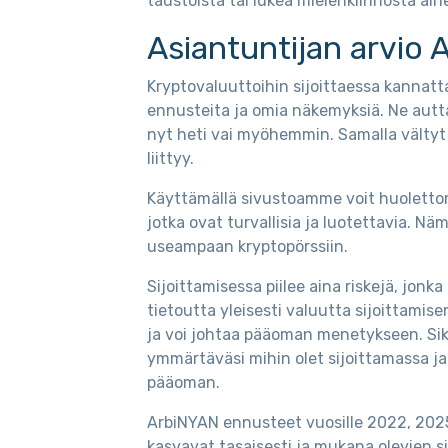
taustoista tai lukea mielenkiinnosta aih
Asiantuntijan arvio 
Kryptovaluuttoihin sijoittaessa kannatt
ennusteita ja omia näkemyksiä. Ne autt
nyt heti vai myöhemmin. Samalla vältyt 
liittyy.
Käyttämällä sivustoamme voit huolettomas
jotka ovat turvallisia ja luotettavia. Nä
useampaan kryptopörssiin.
Sijoittamisessa piilee aina riskejä, jo
tietoutta yleisesti valuutta sijoittamise
ja voi johtaa pääoman menetykseen. Si
ymmärtäväsi mihin olet sijoittamassa ja
pääoman.
ArbiNYAN ennusteet vuosille 2022, 2025
kasvavat tasaisesti ja mukana olevien si