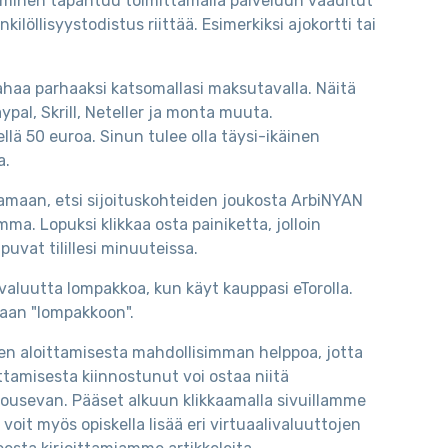
taminen tapahtuu toimittamalla palveluun vaaditut
löllisyystodistus riittää. Esimerkiksi ajokortti tai
 rahaa parhaaksi katsomallasi maksutavalla. Näitä
Paypal, Skrill, Neteller ja monta muuta.
llä 50 euroa. Sinun tulee olla täysi-ikäinen
a.
tamaan, etsi sijoituskohteiden joukosta ArbiNYAN
ma. Lopuksi klikkaa osta painiketta, jolloin
uvat tilillesi minuuteissa.
tovaluutta lompakkoa, kun käyt kauppasi eTorolla.
omaan "lompakkoon".
n aloittamisesta mahdollisimman helppoa, jotta
ttamisesta kiinnostunut voi ostaa niitä
nousevan. Pääset alkuun klikkaamalla sivuillamme
voit myös opiskella lisää eri virtuaalivaluuttojen