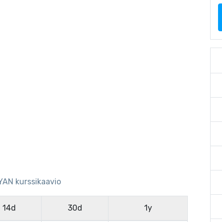
YAN kurssikaavio
14d
30d
1y