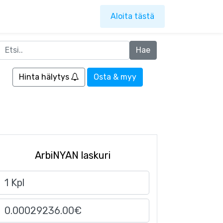
Aloita tästä
Hinta hälytys
Osta & myy
ArbiNYAN laskuri