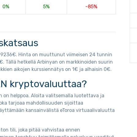
0%
5%
-85%
iskatsaus
029236€. Hinta on muuttunut viimeisen 24 tunnin
3€. Tällä hetkellä Arbinyan on markkinoiden suurin
kkien aikojen kurssiennätys on 1€ ja alhaisin 0€.
N kryptovaluuttaa?
 on helppoa. Aloita valitsemalla luotettava ja
oka tarjoaa mahdollisuuden sijoittaa
äyttämään kansainvälistä eToroa virtuaalivaluutta
on tili, joka pitää vahvistaa ennen