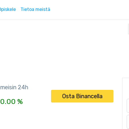
Opiskele
Tietoa meistä
imeisin 24h
Osta Binancella
0.00 %