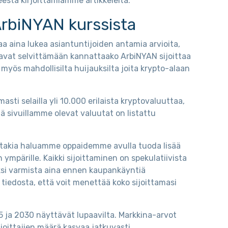
eesta kirjoittamiamme artikkeleita.
ArbiNYAN kurssista
aa aina lukea asiantuntijoiden antamia arvioita,
avat selvittämään kannattaako ArbiNYAN sijoittaa
myös mahdollisilta huijauksilta joita krypto-alaan
ti selailla yli 10.000 erilaista kryptovaluuttaa,
mä sivuillamme olevat valuutat on listattu
nka takia haluamme oppaidemme avulla tuoda lisää
n ympärille. Kaikki sijoittaminen on spekulatiivista
ksi varmista aina ennen kaupankäyntiä
 tiedosta, että voit menettää koko sijoittamasi
 ja 2030 näyttävät lupaavilta. Markkina-arvot
joittajien määrä kasvaa jatkuvasti.