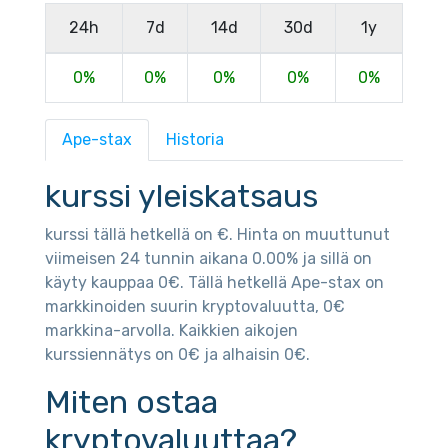
24h
7d
14d
30d
1y
0%
0%
0%
0%
0%
Ape-stax
Historia
kurssi yleiskatsaus
kurssi tällä hetkellä on €. Hinta on muuttunut
viimeisen 24 tunnin aikana 0.00% ja sillä on
käyty kauppaa 0€. Tällä hetkellä Ape-stax on
markkinoiden suurin kryptovaluutta, 0€
markkina-arvolla. Kaikkien aikojen
kurssiennätys on 0€ ja alhaisin 0€.
Miten ostaa
kryptovaluuttaa?