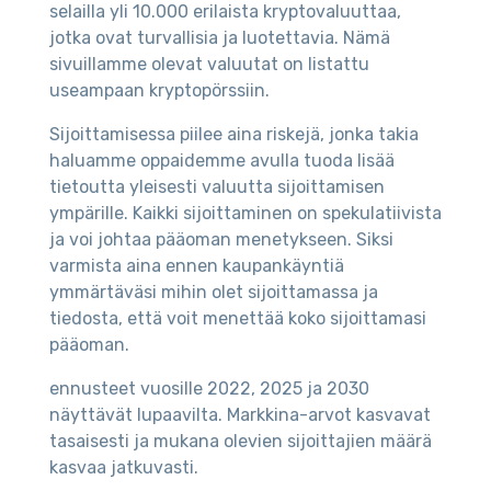
selailla yli 10.000 erilaista kryptovaluuttaa,
jotka ovat turvallisia ja luotettavia. Nämä
sivuillamme olevat valuutat on listattu
useampaan kryptopörssiin.
Sijoittamisessa piilee aina riskejä, jonka takia
haluamme oppaidemme avulla tuoda lisää
tietoutta yleisesti valuutta sijoittamisen
ympärille. Kaikki sijoittaminen on spekulatiivista
ja voi johtaa pääoman menetykseen. Siksi
varmista aina ennen kaupankäyntiä
ymmärtäväsi mihin olet sijoittamassa ja
tiedosta, että voit menettää koko sijoittamasi
pääoman.
ennusteet vuosille 2022, 2025 ja 2030
näyttävät lupaavilta. Markkina-arvot kasvavat
tasaisesti ja mukana olevien sijoittajien määrä
kasvaa jatkuvasti.