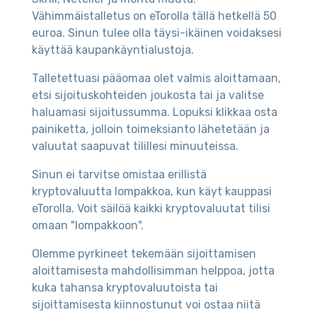
Vähimmäistalletus on eTorolla tällä hetkellä 50
euroa. Sinun tulee olla täysi-ikäinen voidaksesi
käyttää kaupankäyntialustoja.
Talletettuasi pääomaa olet valmis aloittamaan,
etsi sijoituskohteiden joukosta tai ja valitse
haluamasi sijoitussumma. Lopuksi klikkaa osta
painiketta, jolloin toimeksianto lähetetään ja
valuutat saapuvat tilillesi minuuteissa.
Sinun ei tarvitse omistaa erillistä
kryptovaluutta lompakkoa, kun käyt kauppasi
eTorolla. Voit säilöä kaikki kryptovaluutat tilisi
omaan "lompakkoon".
Olemme pyrkineet tekemään sijoittamisen
aloittamisesta mahdollisimman helppoa, jotta
kuka tahansa kryptovaluutoista tai
sijoittamisesta kiinnostunut voi ostaa niitä