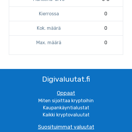
Kierrossa
0
Kok. määrä
0
Max. määrä
0
Digivaluutat.fi
Oppaat
Miten sijoittaa kryptoihin
Kaupankäyntialustat
Kaikki kryptovaluutat
Suosituimmat valuutat