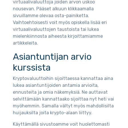
virtuaalivaluuttoja joiden arvon uskoo
nousevan. Pääset alkuun klikkaamalla
sivuillamme olevaa osta-painiketta.
Vaihtoehtoisesti voit myös opiskella lisää eri
virtuaalivaluuttojen taustoista tai lukea
mielenkiinnosta aiheesta kirjoittamiamme
artikkeleita.
Asiantuntijan arvio
kurssista
Kryptovaluuttoihin sijoittaessa kannattaa aina
lukea asiantuntijoiden antamia arvioita,
ennusteita ja omia näkemyksiä. Ne auttavat
selvittämään kannattaako sijoittaa nyt heti vai
myöhemmin. Samalla vältyt myös mahdollisilta
huijauksilta joita krypto-alaan liittyy.
Käyttämällä sivustoamme voit huolettomasti