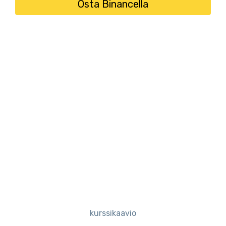
Osta Binancella
kurssikaavio