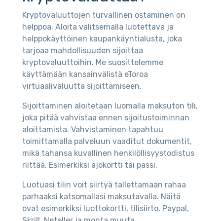
Kryptovaluuttojen turvallinen ostaminen on
helppoa. Aloita valitsemalla luotettava ja
helppokäyttöinen kaupankäyntialusta, joka
tarjoaa mahdollisuuden sijoittaa
kryptovaluuttoihin. Me suosittelemme
käyttämään kansainvälistä eToroa
virtuaalivaluutta sijoittamiseen.
Sijoittaminen aloitetaan luomalla maksuton tili,
joka pitää vahvistaa ennen sijoitustoiminnan
aloittamista. Vahvistaminen tapahtuu
toimittamalla palveluun vaaditut dokumentit,
mikä tahansa kuvallinen henkilöllisyystodistus
riittää. Esimerkiksi ajokortti tai passi.
Luotuasi tilin voit siirtyä tallettamaan rahaa
parhaaksi katsomallasi maksutavalla. Näitä
ovat esimerkiksi luottokortti, tilisiirto, Paypal,
Skrill, Neteller ja monta muuta.