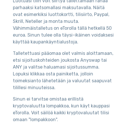
Luotuasi tilin voit siirtyä tallettamaan rahaa
parhaaksi katsomallasi maksutavalla. Näitä
ovat esimerkiksi luottokortti, tilisiirto, Paypal,
Skrill, Neteller ja monta muuta.
Vähimmäistalletus on eTorolla tällä hetkellä 50
euroa. Sinun tulee olla täysi-ikäinen voidaksesi
käyttää kaupankäyntialustoja.
Talletettuasi pääomaa olet valmis aloittamaan,
etsi sijoituskohteiden joukosta Anyswap tai
ANY ja valitse haluamasi sijoitussumma.
Lopuksi klikkaa osta painiketta, jolloin
toimeksianto lähetetään ja valuutat saapuvat
tilillesi minuuteissa.
Sinun ei tarvitse omistaa erillistä
kryptovaluutta lompakkoa, kun käyt kauppasi
eTorolla. Voit säilöä kaikki kryptovaluutat tilisi
omaan "lompakkoon".