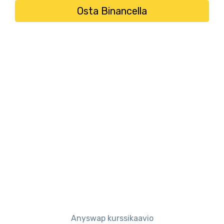
Osta Binancella
Anyswap kurssikaavio