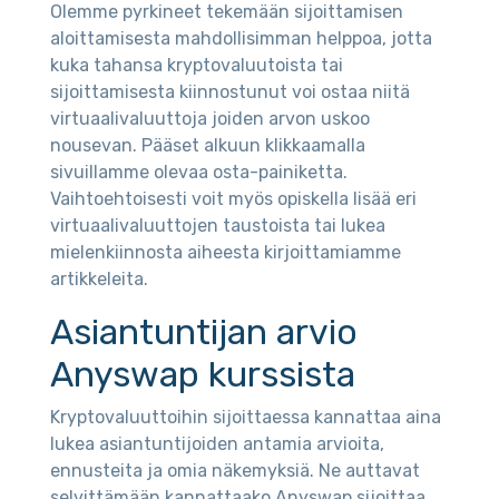
Olemme pyrkineet tekemään sijoittamisen
aloittamisesta mahdollisimman helppoa, jotta
kuka tahansa kryptovaluutoista tai
sijoittamisesta kiinnostunut voi ostaa niitä
virtuaalivaluuttoja joiden arvon uskoo
nousevan. Pääset alkuun klikkaamalla
sivuillamme olevaa osta-painiketta.
Vaihtoehtoisesti voit myös opiskella lisää eri
virtuaalivaluuttojen taustoista tai lukea
mielenkiinnosta aiheesta kirjoittamiamme
artikkeleita.
Asiantuntijan arvio
Anyswap kurssista
Kryptovaluuttoihin sijoittaessa kannattaa aina
lukea asiantuntijoiden antamia arvioita,
ennusteita ja omia näkemyksiä. Ne auttavat
selvittämään kannattaako Anyswap sijoittaa