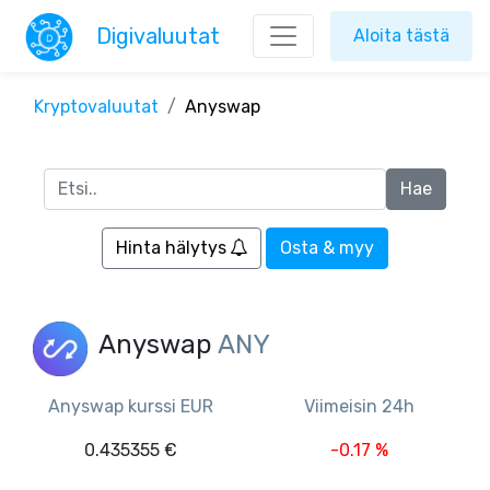
Digivaluutat
Aloita tästä
Kryptovaluutat
Anyswap
Hinta hälytys
Osta & myy
Anyswap
ANY
Anyswap kurssi EUR
Viimeisin 24h
0.435355 €
-0.17 %