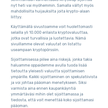
nyt heti vai myöhemmin. Samalla vältyt myös
mahdollisilta huijauksilta joita krypto-alaan
liittyy.
Käyttämällä sivustoamme voit huolettomasti
selailla yli 10.000 erilaista kryptovaluuttaa,
jotka ovat turvallisia ja luotettavia. Nämä
sivuillamme olevat valuutat on listattu
useampaan kryptopörssiin.
Sijoittamisessa piilee aina riskejä, jonka takia
haluamme oppaidemme avulla tuoda lisää
tietoutta yleisesti valuutta sijoittamisen
ympärille. Kaikki sijoittaminen on spekulatiivista
ja voi johtaa pääoman menetykseen. Siksi
varmista aina ennen kaupankäyntiä
ymmärtäväsi mihin olet sijoittamassa ja
tiedosta, että voit menettää koko sijoittamasi
pääoman.