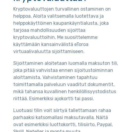
Kryptovaluuttojen turvallinen ostaminen on
helppoa. Aloita valitsemalla luotettava ja
helppokäyttöinen kaupankäyntialusta, joka
tarjoaa mahdollisuuden sijoittaa
kryptovaluuttoihin. Me suosittelemme
käyttämään kansainvälistä eToroa
virtuaalivaluutta sijoittamiseen.
Sijoittaminen aloitetaan luomalla maksuton tili,
joka pitää vahvistaa ennen sijoitustoiminnan
aloittamista. Vahvistaminen tapahtuu
toimittamalla palveluun vaaditut dokumentit,
mikä tahansa kuvallinen henkilöllisyystodistus
riittää. Esimerkiksi ajokortti tai passi.
Luotuasi tilin voit siirtyä tallettamaan rahaa
parhaaksi katsomallasi maksutavalla. Näitä
ovat esimerkiksi luottokortti, tilisiirto, Paypal,
Skrill, Neteller ja monta muuta.