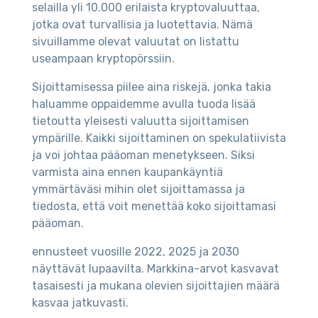
selailla yli 10.000 erilaista kryptovaluuttaa,
jotka ovat turvallisia ja luotettavia. Nämä
sivuillamme olevat valuutat on listattu
useampaan kryptopörssiin.
Sijoittamisessa piilee aina riskejä, jonka takia
haluamme oppaidemme avulla tuoda lisää
tietoutta yleisesti valuutta sijoittamisen
ympärille. Kaikki sijoittaminen on spekulatiivista
ja voi johtaa pääoman menetykseen. Siksi
varmista aina ennen kaupankäyntiä
ymmärtäväsi mihin olet sijoittamassa ja
tiedosta, että voit menettää koko sijoittamasi
pääoman.
ennusteet vuosille 2022, 2025 ja 2030
näyttävät lupaavilta. Markkina-arvot kasvavat
tasaisesti ja mukana olevien sijoittajien määrä
kasvaa jatkuvasti.