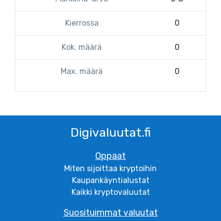
Kierrossa
0
Kok. määrä
0
Max. määrä
0
Digivaluutat.fi
Oppaat
Miten sijoittaa kryptoihin
Kaupankäyntialustat
Kaikki kryptovaluutat
Suosituimmat valuutat