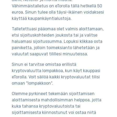
Vähimmäistalletus on eTorolla tällä hetkellä 50
euroa. Sinun tulee olla täysi-ikäinen voidaksesi
käyttää kaupankäyntialustoja.
Talletettuasi pääomaa olet valmis aloittamaan,
etsi sijoituskohteiden joukosta tai ja valitse
haluamasi sijoitussumma. Lopuksi klikkaa osta
painiketta, jolloin toimeksianto lähetetään ja
valuutat saapuvat tilillesi minuuteissa.
Sinun ei tarvitse omistaa erillistä
kryptovaluutta lompakkoa, kun käyt kauppasi
eTorolla. Voit säilöä kaikki kryptovaluutat tilisi
omaan "lompakkoon".
Olemme pyrkineet tekemään sijoittamisen
aloittamisesta mahdollisimman helppoa, jotta
kuka tahansa kryptovaluutoista tai
sijoittamisesta kiinnostunut voi ostaa niitä