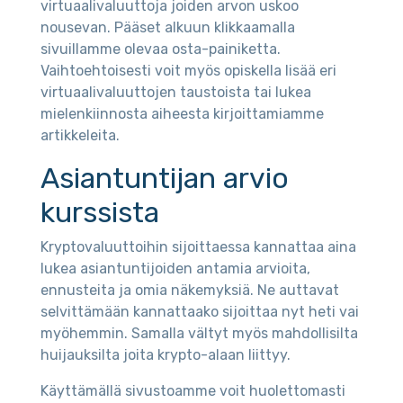
virtuaalivaluuttoja joiden arvon uskoo
nousevan. Pääset alkuun klikkaamalla
sivuillamme olevaa osta-painiketta.
Vaihtoehtoisesti voit myös opiskella lisää eri
virtuaalivaluuttojen taustoista tai lukea
mielenkiinnosta aiheesta kirjoittamiamme
artikkeleita.
Asiantuntijan arvio
kurssista
Kryptovaluuttoihin sijoittaessa kannattaa aina
lukea asiantuntijoiden antamia arvioita,
ennusteita ja omia näkemyksiä. Ne auttavat
selvittämään kannattaako sijoittaa nyt heti vai
myöhemmin. Samalla vältyt myös mahdollisilta
huijauksilta joita krypto-alaan liittyy.
Käyttämällä sivustoamme voit huolettomasti