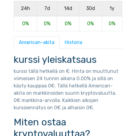
24h
7d
14d
30d
1y
0%
0%
0%
0%
0%
American-akita
Historia
kurssi yleiskatsaus
kurssi tällä hetkellä on €. Hinta on muuttunut
viimeisen 24 tunnin aikana 0.00% ja sillä on
käyty kauppaa 0€. Tällä hetkellä American-
akita on markkinoiden suurin kryptovaluutta,
0€ markkina-arvolla. Kaikkien aikojen
kurssiennätys on 0€ ja alhaisin 0€.
Miten ostaa
kryptovaluuttaa?