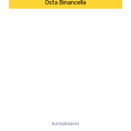
Osta Binancella
kurssikaavio