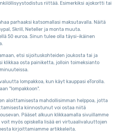
löllisyystodistus riittää. Esimerkiksi ajokortti tai
 rahaa parhaaksi katsomallasi maksutavalla. Näitä
Paypal, Skrill, Neteller ja monta muuta.
llä 50 euroa. Sinun tulee olla täysi-ikäinen
a.
amaan, etsi sijoituskohteiden joukosta tai ja
 klikkaa osta painiketta, jolloin toimeksianto
i minuuteissa.
tovaluutta lompakkoa, kun käyt kauppasi eTorolla.
omaan "lompakkoon".
n aloittamisesta mahdollisimman helppoa, jotta
ttamisesta kiinnostunut voi ostaa niitä
nousevan. Pääset alkuun klikkaamalla sivuillamme
voit myös opiskella lisää eri virtuaalivaluuttojen
eesta kirjoittamiamme artikkeleita.