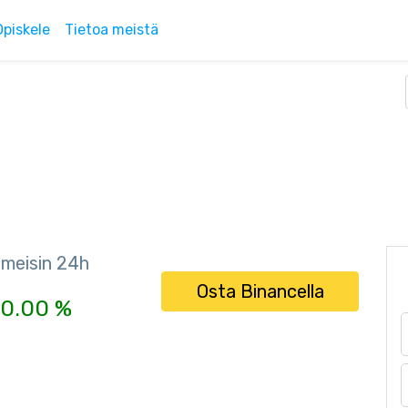
Opiskele
Tietoa meistä
imeisin 24h
Osta Binancella
0.00 %