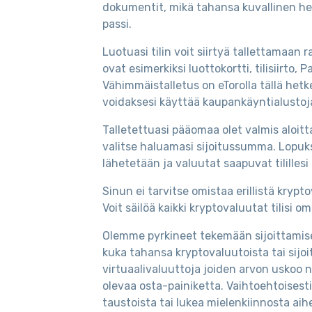
dokumentit, mikä tahansa kuvallinen henki
passi.
Luotuasi tilin voit siirtyä tallettamaan
ovat esimerkiksi luottokortti, tilisiirto, 
Vähimmäistalletus on eTorolla tällä hetke
voidaksesi käyttää kaupankäyntialustoj
Talletettuasi pääomaa olet valmis aloitt
valitse haluamasi sijoitussumma. Lopuksi
lähetetään ja valuutat saapuvat tililles
Sinun ei tarvitse omistaa erillistä kryp
Voit säilöä kaikki kryptovaluutat tilisi 
Olemme pyrkineet tekemään sijoittamise
kuka tahansa kryptovaluutoista tai sijoi
virtuaalivaluuttoja joiden arvon uskoo 
olevaa osta-painiketta. Vaihtoehtoisesti 
taustoista tai lukea mielenkiinnosta aih