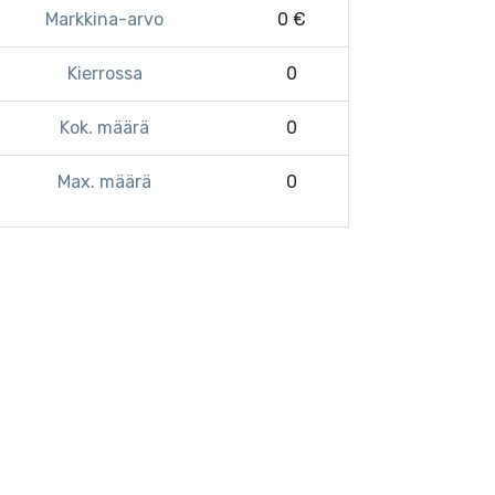
Markkina-arvo
0 €
Kierrossa
0
Kok. määrä
0
Max. määrä
0