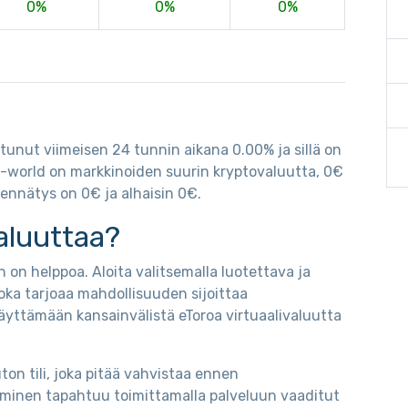
0%
0%
0%
ttunut viimeisen 24 tunnin aikana 0.00% ja sillä on
p-world on markkinoiden suurin kryptovaluutta, 0€
iennätys on 0€ ja alhaisin 0€.
aluuttaa?
 on helppoa. Aloita valitsemalla luotettava ja
oka tarjoaa mahdollisuuden sijoittaa
äyttämään kansainvälistä eToroa virtuaalivaluutta
on tili, joka pitää vahvistaa ennen
taminen tapahtuu toimittamalla palveluun vaaditut