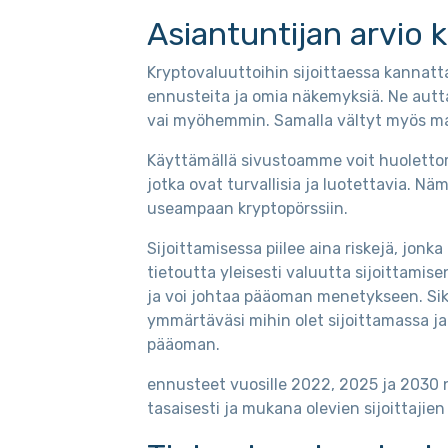
Asiantuntijan arvio 
Kryptovaluuttoihin sijoittaessa kannatt
ennusteita ja omia näkemyksiä. Ne autt
vai myöhemmin. Samalla vältyt myös mahdo
Käyttämällä sivustoamme voit huolettomas
jotka ovat turvallisia ja luotettavia. Nä
useampaan kryptopörssiin.
Sijoittamisessa piilee aina riskejä, jo
tietoutta yleisesti valuutta sijoittamise
ja voi johtaa pääoman menetykseen. Si
ymmärtäväsi mihin olet sijoittamassa ja
pääoman.
ennusteet vuosille 2022, 2025 ja 2030 
tasaisesti ja mukana olevien sijoittajie