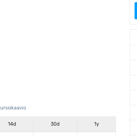
kurssikaavio
14d
30d
1y