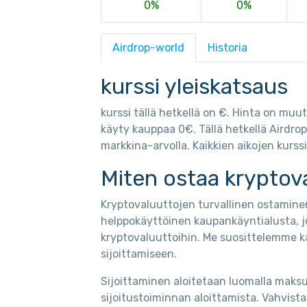
0%
0%
Airdrop-world
Historia
kurssi yleiskatsaus
kurssi tällä hetkellä on €. Hinta on muu
käyty kauppaa 0€. Tällä hetkellä Airdro
markkina-arvolla. Kaikkien aikojen kurss
Miten ostaa kryptov
Kryptovaluuttojen turvallinen ostaminen
helppokäyttöinen kaupankäyntialusta, j
kryptovaluuttoihin. Me suosittelemme k
sijoittamiseen.
Sijoittaminen aloitetaan luomalla maksut
sijoitustoiminnan aloittamista. Vahvis