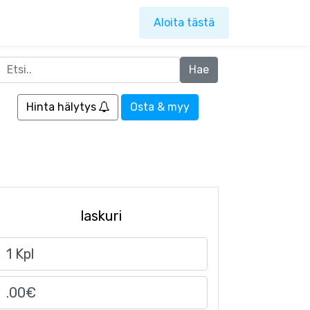
Aloita tästä
Hinta hälytys
Osta & myy
laskuri