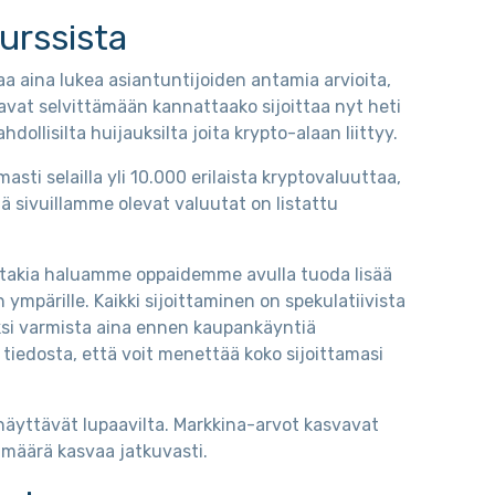
kurssista
aa aina lukea asiantuntijoiden antamia arvioita,
avat selvittämään kannattaako sijoittaa nyt heti
llisilta huijauksilta joita krypto-alaan liittyy.
ti selailla yli 10.000 erilaista kryptovaluuttaa,
mä sivuillamme olevat valuutat on listattu
nka takia haluamme oppaidemme avulla tuoda lisää
n ympärille. Kaikki sijoittaminen on spekulatiivista
ksi varmista aina ennen kaupankäyntiä
 tiedosta, että voit menettää koko sijoittamasi
näyttävät lupaavilta. Markkina-arvot kasvavat
n määrä kasvaa jatkuvasti.