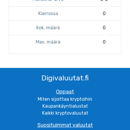
Kierrossa
0
Kok. määrä
0
Max. määrä
0
Digivaluutat.fi
Oppaat
Miten sijoittaa kryptoihin
Kaupankäyntialustat
Kaikki kryptovaluutat
Suosituimmat valuutat