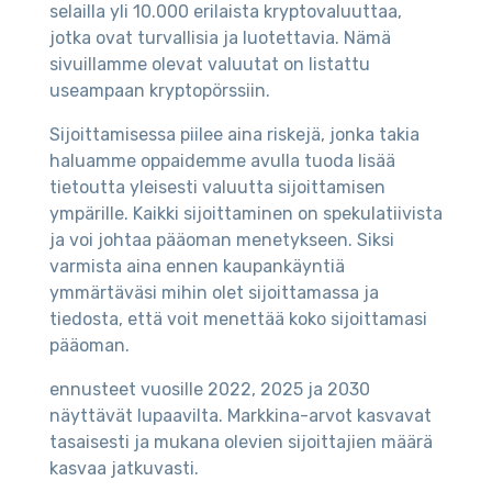
selailla yli 10.000 erilaista kryptovaluuttaa,
jotka ovat turvallisia ja luotettavia. Nämä
sivuillamme olevat valuutat on listattu
useampaan kryptopörssiin.
Sijoittamisessa piilee aina riskejä, jonka takia
haluamme oppaidemme avulla tuoda lisää
tietoutta yleisesti valuutta sijoittamisen
ympärille. Kaikki sijoittaminen on spekulatiivista
ja voi johtaa pääoman menetykseen. Siksi
varmista aina ennen kaupankäyntiä
ymmärtäväsi mihin olet sijoittamassa ja
tiedosta, että voit menettää koko sijoittamasi
pääoman.
ennusteet vuosille 2022, 2025 ja 2030
näyttävät lupaavilta. Markkina-arvot kasvavat
tasaisesti ja mukana olevien sijoittajien määrä
kasvaa jatkuvasti.