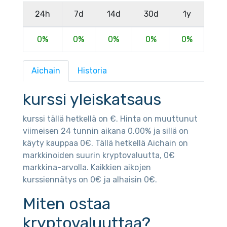
24h
7d
14d
30d
1y
0%
0%
0%
0%
0%
Aichain
Historia
kurssi yleiskatsaus
kurssi tällä hetkellä on €. Hinta on muuttunut
viimeisen 24 tunnin aikana 0.00% ja sillä on
käyty kauppaa 0€. Tällä hetkellä Aichain on
markkinoiden suurin kryptovaluutta, 0€
markkina-arvolla. Kaikkien aikojen
kurssiennätys on 0€ ja alhaisin 0€.
Miten ostaa
kryptovaluuttaa?