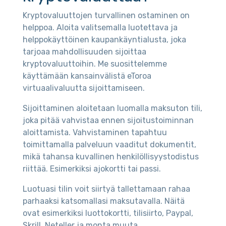
Kryptovaluuttojen turvallinen ostaminen on
helppoa. Aloita valitsemalla luotettava ja
helppokäyttöinen kaupankäyntialusta, joka
tarjoaa mahdollisuuden sijoittaa
kryptovaluuttoihin. Me suosittelemme
käyttämään kansainvälistä eToroa
virtuaalivaluutta sijoittamiseen.
Sijoittaminen aloitetaan luomalla maksuton tili,
joka pitää vahvistaa ennen sijoitustoiminnan
aloittamista. Vahvistaminen tapahtuu
toimittamalla palveluun vaaditut dokumentit,
mikä tahansa kuvallinen henkilöllisyystodistus
riittää. Esimerkiksi ajokortti tai passi.
Luotuasi tilin voit siirtyä tallettamaan rahaa
parhaaksi katsomallasi maksutavalla. Näitä
ovat esimerkiksi luottokortti, tilisiirto, Paypal,
Skrill, Neteller ja monta muuta.