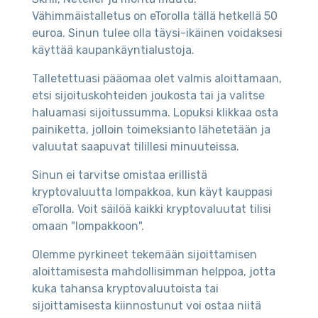
Vähimmäistalletus on eTorolla tällä hetkellä 50
euroa. Sinun tulee olla täysi-ikäinen voidaksesi
käyttää kaupankäyntialustoja.
Talletettuasi pääomaa olet valmis aloittamaan,
etsi sijoituskohteiden joukosta tai ja valitse
haluamasi sijoitussumma. Lopuksi klikkaa osta
painiketta, jolloin toimeksianto lähetetään ja
valuutat saapuvat tilillesi minuuteissa.
Sinun ei tarvitse omistaa erillistä
kryptovaluutta lompakkoa, kun käyt kauppasi
eTorolla. Voit säilöä kaikki kryptovaluutat tilisi
omaan "lompakkoon".
Olemme pyrkineet tekemään sijoittamisen
aloittamisesta mahdollisimman helppoa, jotta
kuka tahansa kryptovaluutoista tai
sijoittamisesta kiinnostunut voi ostaa niitä