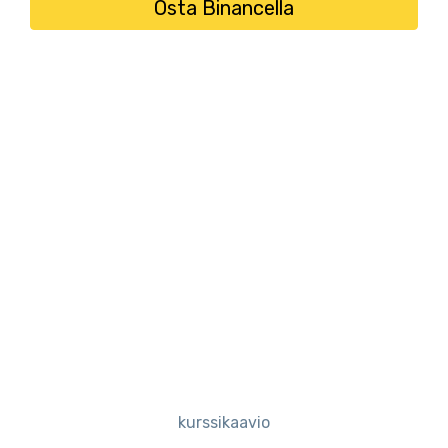
Osta Binancella
kurssikaavio