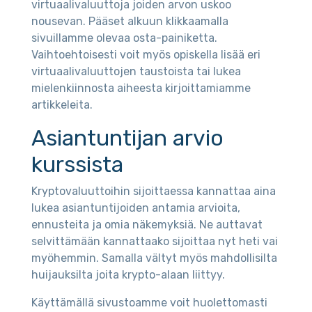
virtuaalivaluuttoja joiden arvon uskoo
nousevan. Pääset alkuun klikkaamalla
sivuillamme olevaa osta-painiketta.
Vaihtoehtoisesti voit myös opiskella lisää eri
virtuaalivaluuttojen taustoista tai lukea
mielenkiinnosta aiheesta kirjoittamiamme
artikkeleita.
Asiantuntijan arvio
kurssista
Kryptovaluuttoihin sijoittaessa kannattaa aina
lukea asiantuntijoiden antamia arvioita,
ennusteita ja omia näkemyksiä. Ne auttavat
selvittämään kannattaako sijoittaa nyt heti vai
myöhemmin. Samalla vältyt myös mahdollisilta
huijauksilta joita krypto-alaan liittyy.
Käyttämällä sivustoamme voit huolettomasti