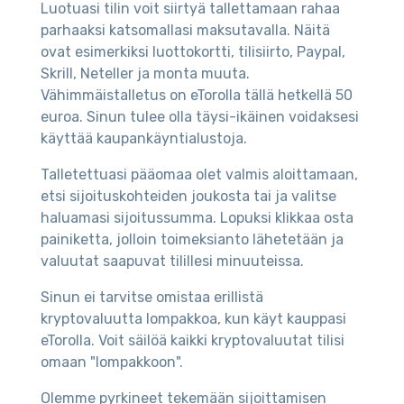
Luotuasi tilin voit siirtyä tallettamaan rahaa
parhaaksi katsomallasi maksutavalla. Näitä
ovat esimerkiksi luottokortti, tilisiirto, Paypal,
Skrill, Neteller ja monta muuta.
Vähimmäistalletus on eTorolla tällä hetkellä 50
euroa. Sinun tulee olla täysi-ikäinen voidaksesi
käyttää kaupankäyntialustoja.
Talletettuasi pääomaa olet valmis aloittamaan,
etsi sijoituskohteiden joukosta tai ja valitse
haluamasi sijoitussumma. Lopuksi klikkaa osta
painiketta, jolloin toimeksianto lähetetään ja
valuutat saapuvat tilillesi minuuteissa.
Sinun ei tarvitse omistaa erillistä
kryptovaluutta lompakkoa, kun käyt kauppasi
eTorolla. Voit säilöä kaikki kryptovaluutat tilisi
omaan "lompakkoon".
Olemme pyrkineet tekemään sijoittamisen