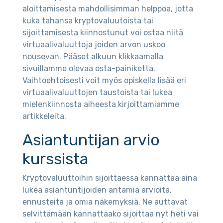
aloittamisesta mahdollisimman helppoa, jotta
kuka tahansa kryptovaluutoista tai
sijoittamisesta kiinnostunut voi ostaa niitä
virtuaalivaluuttoja joiden arvon uskoo
nousevan. Pääset alkuun klikkaamalla
sivuillamme olevaa osta-painiketta.
Vaihtoehtoisesti voit myös opiskella lisää eri
virtuaalivaluuttojen taustoista tai lukea
mielenkiinnosta aiheesta kirjoittamiamme
artikkeleita.
Asiantuntijan arvio
kurssista
Kryptovaluuttoihin sijoittaessa kannattaa aina
lukea asiantuntijoiden antamia arvioita,
ennusteita ja omia näkemyksiä. Ne auttavat
selvittämään kannattaako sijoittaa nyt heti vai