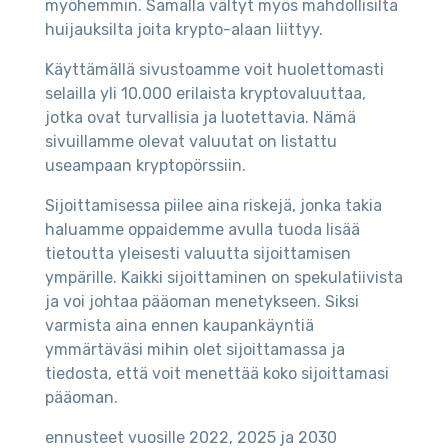
myöhemmin. Samalla vältyt myös mahdollisilta
huijauksilta joita krypto-alaan liittyy.
Käyttämällä sivustoamme voit huolettomasti
selailla yli 10.000 erilaista kryptovaluuttaa,
jotka ovat turvallisia ja luotettavia. Nämä
sivuillamme olevat valuutat on listattu
useampaan kryptopörssiin.
Sijoittamisessa piilee aina riskejä, jonka takia
haluamme oppaidemme avulla tuoda lisää
tietoutta yleisesti valuutta sijoittamisen
ympärille. Kaikki sijoittaminen on spekulatiivista
ja voi johtaa pääoman menetykseen. Siksi
varmista aina ennen kaupankäyntiä
ymmärtäväsi mihin olet sijoittamassa ja
tiedosta, että voit menettää koko sijoittamasi
pääoman.
ennusteet vuosille 2022, 2025 ja 2030