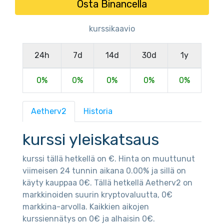
Osta Binancella
kurssikaavio
24h
7d
14d
30d
1y
0%
0%
0%
0%
0%
Aetherv2
Historia
kurssi yleiskatsaus
kurssi tällä hetkellä on €. Hinta on muuttunut
viimeisen 24 tunnin aikana 0.00% ja sillä on
käyty kauppaa 0€. Tällä hetkellä Aetherv2 on
markkinoiden suurin kryptovaluutta, 0€
markkina-arvolla. Kaikkien aikojen
kurssiennätys on 0€ ja alhaisin 0€.