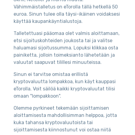
Vähimmäistalletus on eTorolla tällä hetkellä 50
euroa. Sinun tulee olla täysi-ikäinen voidaksesi
käyttää kaupankäyntialustoja.
Talletettuasi pääomaa olet valmis aloittamaan,
etsi sijoituskohteiden joukosta tai ja valitse
haluamasi sijoitussumma. Lopuksi klikkaa osta
painiketta, jolloin toimeksianto lähetetään ja
valuutat saapuvat tilillesi minuuteissa.
Sinun ei tarvitse omistaa erillistä
kryptovaluutta lompakkoa, kun käyt kauppasi
eTorolla. Voit säilöä kaikki kryptovaluutat tilisi
omaan "lompakkoon".
Olemme pyrkineet tekemään sijoittamisen
aloittamisesta mahdollisimman helppoa, jotta
kuka tahansa kryptovaluutoista tai
sijoittamisesta kiinnostunut voi ostaa niitä