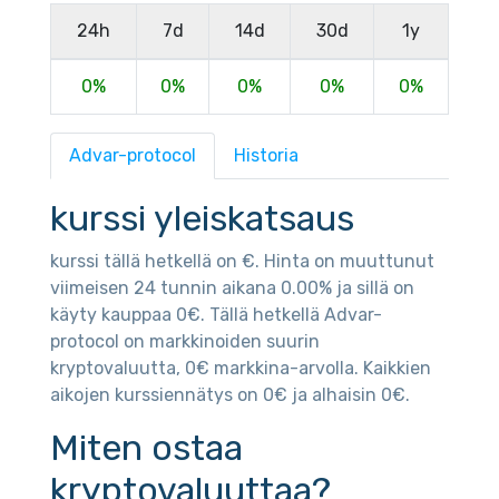
24h
7d
14d
30d
1y
0%
0%
0%
0%
0%
Advar-protocol
Historia
kurssi yleiskatsaus
kurssi tällä hetkellä on €. Hinta on muuttunut
viimeisen 24 tunnin aikana 0.00% ja sillä on
käyty kauppaa 0€. Tällä hetkellä Advar-
protocol on markkinoiden suurin
kryptovaluutta, 0€ markkina-arvolla. Kaikkien
aikojen kurssiennätys on 0€ ja alhaisin 0€.
Miten ostaa
kryptovaluuttaa?