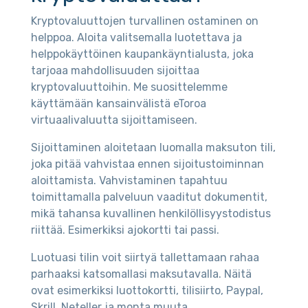
Kryptovaluuttojen turvallinen ostaminen on
helppoa. Aloita valitsemalla luotettava ja
helppokäyttöinen kaupankäyntialusta, joka
tarjoaa mahdollisuuden sijoittaa
kryptovaluuttoihin. Me suosittelemme
käyttämään kansainvälistä eToroa
virtuaalivaluutta sijoittamiseen.
Sijoittaminen aloitetaan luomalla maksuton tili,
joka pitää vahvistaa ennen sijoitustoiminnan
aloittamista. Vahvistaminen tapahtuu
toimittamalla palveluun vaaditut dokumentit,
mikä tahansa kuvallinen henkilöllisyystodistus
riittää. Esimerkiksi ajokortti tai passi.
Luotuasi tilin voit siirtyä tallettamaan rahaa
parhaaksi katsomallasi maksutavalla. Näitä
ovat esimerkiksi luottokortti, tilisiirto, Paypal,
Skrill, Neteller ja monta muuta.