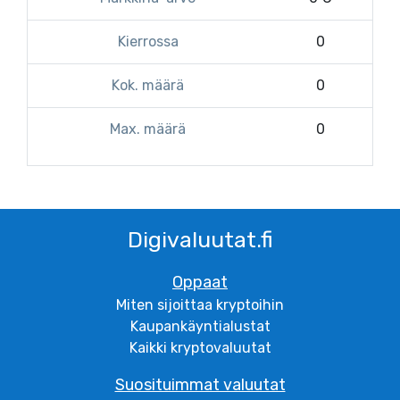
Kierrossa
0
Kok. määrä
0
Max. määrä
0
Digivaluutat.fi
Oppaat
Miten sijoittaa kryptoihin
Kaupankäyntialustat
Kaikki kryptovaluutat
Suosituimmat valuutat