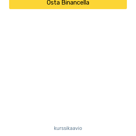
Osta Binancella
kurssikaavio