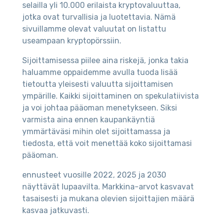
selailla yli 10.000 erilaista kryptovaluuttaa,
jotka ovat turvallisia ja luotettavia. Nämä
sivuillamme olevat valuutat on listattu
useampaan kryptopörssiin.
Sijoittamisessa piilee aina riskejä, jonka takia
haluamme oppaidemme avulla tuoda lisää
tietoutta yleisesti valuutta sijoittamisen
ympärille. Kaikki sijoittaminen on spekulatiivista
ja voi johtaa pääoman menetykseen. Siksi
varmista aina ennen kaupankäyntiä
ymmärtäväsi mihin olet sijoittamassa ja
tiedosta, että voit menettää koko sijoittamasi
pääoman.
ennusteet vuosille 2022, 2025 ja 2030
näyttävät lupaavilta. Markkina-arvot kasvavat
tasaisesti ja mukana olevien sijoittajien määrä
kasvaa jatkuvasti.