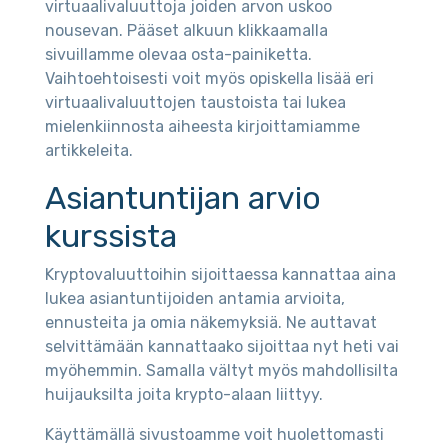
virtuaalivaluuttoja joiden arvon uskoo
nousevan. Pääset alkuun klikkaamalla
sivuillamme olevaa osta-painiketta.
Vaihtoehtoisesti voit myös opiskella lisää eri
virtuaalivaluuttojen taustoista tai lukea
mielenkiinnosta aiheesta kirjoittamiamme
artikkeleita.
Asiantuntijan arvio
kurssista
Kryptovaluuttoihin sijoittaessa kannattaa aina
lukea asiantuntijoiden antamia arvioita,
ennusteita ja omia näkemyksiä. Ne auttavat
selvittämään kannattaako sijoittaa nyt heti vai
myöhemmin. Samalla vältyt myös mahdollisilta
huijauksilta joita krypto-alaan liittyy.
Käyttämällä sivustoamme voit huolettomasti