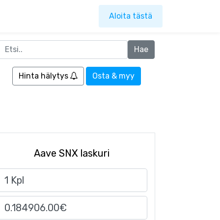
Aloita tästä
Hinta hälytys
Osta & myy
Aave SNX laskuri