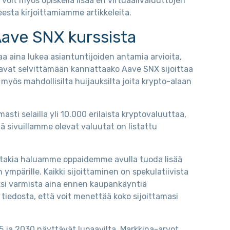
voit myös opiskella lisää eri virtuaalivaluuttojen
eesta kirjoittamiamme artikkeleita.
Aave SNX kurssista
aa aina lukea asiantuntijoiden antamia arvioita,
avat selvittämään kannattaako Aave SNX sijoittaa
myös mahdollisilta huijauksilta joita krypto-alaan
ti selailla yli 10.000 erilaista kryptovaluuttaa,
mä sivuillamme olevat valuutat on listattu
nka takia haluamme oppaidemme avulla tuoda lisää
n ympärille. Kaikki sijoittaminen on spekulatiivista
ksi varmista aina ennen kaupankäyntiä
 tiedosta, että voit menettää koko sijoittamasi
 ja 2030 näyttävät lupaavilta. Markkina-arvot