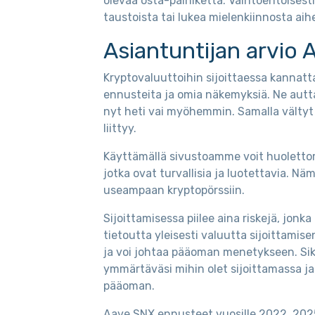
olevaa osta-painiketta. Vaihtoehtoisesti 
taustoista tai lukea mielenkiinnosta aih
Asiantuntijan arvio 
Kryptovaluuttoihin sijoittaessa kannatt
ennusteita ja omia näkemyksiä. Ne autt
nyt heti vai myöhemmin. Samalla vältyt 
liittyy.
Käyttämällä sivustoamme voit huolettomas
jotka ovat turvallisia ja luotettavia. Nä
useampaan kryptopörssiin.
Sijoittamisessa piilee aina riskejä, jo
tietoutta yleisesti valuutta sijoittamise
ja voi johtaa pääoman menetykseen. Si
ymmärtäväsi mihin olet sijoittamassa ja
pääoman.
Aave SNX ennusteet vuosille 2022, 2025