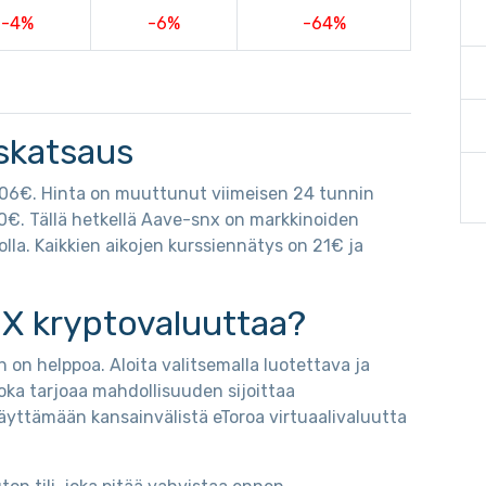
-4%
-6%
-64%
iskatsaus
4906€. Hinta on muuttunut viimeisen 24 tunnin
 0€. Tällä hetkellä Aave-snx on markkinoiden
lla. Kaikkien aikojen kurssiennätys on 21€ ja
X kryptovaluuttaa?
 on helppoa. Aloita valitsemalla luotettava ja
oka tarjoaa mahdollisuuden sijoittaa
äyttämään kansainvälistä eToroa virtuaalivaluutta