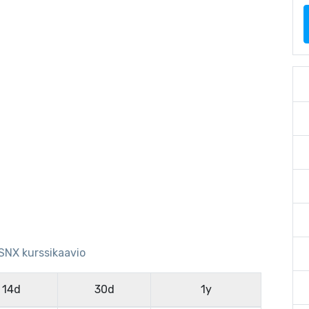
SNX kurssikaavio
14d
30d
1y