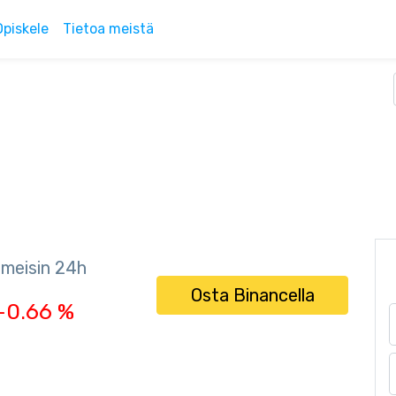
Opiskele
Tietoa meistä
imeisin 24h
Osta Binancella
-0.66 %