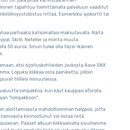
on tili, joka pitää vahvistaa ennen
taminen tapahtuu toimittamalla palveluun vaaditut
löllisyystodistus riittää. Esimerkiksi ajokortti tai
 rahaa parhaaksi katsomallasi maksutavalla. Näitä
Paypal, Skrill, Neteller ja monta muuta.
llä 50 euroa. Sinun tulee olla täysi-ikäinen
a.
tamaan, etsi sijoituskohteiden joukosta Aave SNX
ma. Lopuksi klikkaa osta painiketta, jolloin
uvat tilillesi minuuteissa.
tovaluutta lompakkoa, kun käyt kauppasi eTorolla.
omaan "lompakkoon".
n aloittamisesta mahdollisimman helppoa, jotta
ttamisesta kiinnostunut voi ostaa niitä
nousevan. Pääset alkuun klikkaamalla sivuillamme