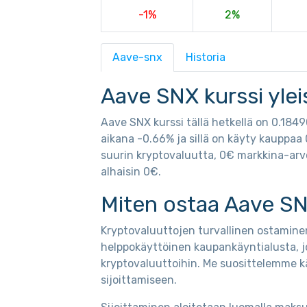
-1%
2%
Aave-snx
Historia
Aave SNX kurssi yle
Aave SNX kurssi tällä hetkellä on 0.18
aikana -0.66% ja sillä on käyty kauppaa
suurin kryptovaluutta, 0€ markkina-arvo
alhaisin 0€.
Miten ostaa Aave SN
Kryptovaluuttojen turvallinen ostaminen
helppokäyttöinen kaupankäyntialusta, j
kryptovaluuttoihin. Me suosittelemme k
sijoittamiseen.