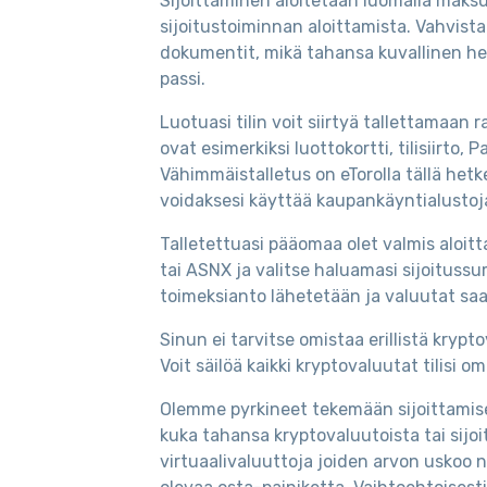
Sijoittaminen aloitetaan luomalla maksut
sijoitustoiminnan aloittamista. Vahvis
dokumentit, mikä tahansa kuvallinen henki
passi.
Luotuasi tilin voit siirtyä tallettamaan
ovat esimerkiksi luottokortti, tilisiirto, 
Vähimmäistalletus on eTorolla tällä hetke
voidaksesi käyttää kaupankäyntialustoj
Talletettuasi pääomaa olet valmis aloit
tai ASNX ja valitse haluamasi sijoitussum
toimeksianto lähetetään ja valuutat saap
Sinun ei tarvitse omistaa erillistä kryp
Voit säilöä kaikki kryptovaluutat tilisi 
Olemme pyrkineet tekemään sijoittamise
kuka tahansa kryptovaluutoista tai sijoi
virtuaalivaluuttoja joiden arvon uskoo 