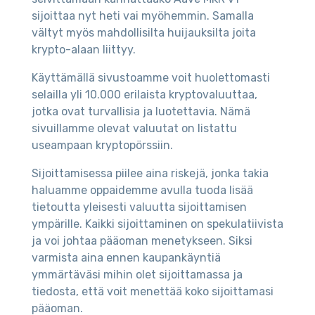
sijoittaa nyt heti vai myöhemmin. Samalla
vältyt myös mahdollisilta huijauksilta joita
krypto-alaan liittyy.
Käyttämällä sivustoamme voit huolettomasti
selailla yli 10.000 erilaista kryptovaluuttaa,
jotka ovat turvallisia ja luotettavia. Nämä
sivuillamme olevat valuutat on listattu
useampaan kryptopörssiin.
Sijoittamisessa piilee aina riskejä, jonka takia
haluamme oppaidemme avulla tuoda lisää
tietoutta yleisesti valuutta sijoittamisen
ympärille. Kaikki sijoittaminen on spekulatiivista
ja voi johtaa pääoman menetykseen. Siksi
varmista aina ennen kaupankäyntiä
ymmärtäväsi mihin olet sijoittamassa ja
tiedosta, että voit menettää koko sijoittamasi
pääoman.