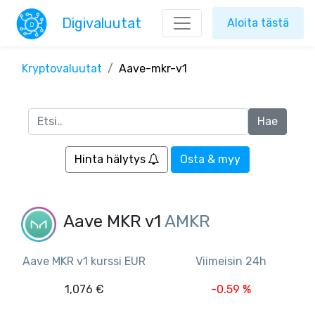
Digivaluutat
Aloita tästä
Kryptovaluutat
Aave-mkr-v1
Hinta hälytys
Osta & myy
Aave MKR v1
AMKR
Aave MKR v1 kurssi EUR
Viimeisin 24h
1,076 €
-0.59 %