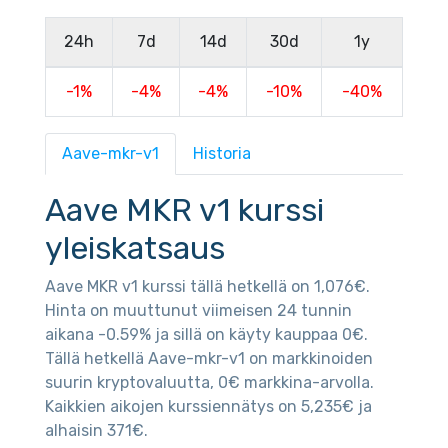
24h
7d
14d
30d
1y
-1%
-4%
-4%
-10%
-40%
Aave-mkr-v1
Historia
Aave MKR v1 kurssi
yleiskatsaus
Aave MKR v1 kurssi tällä hetkellä on 1,076€.
Hinta on muuttunut viimeisen 24 tunnin
aikana -0.59% ja sillä on käyty kauppaa 0€.
Tällä hetkellä Aave-mkr-v1 on markkinoiden
suurin kryptovaluutta, 0€ markkina-arvolla.
Kaikkien aikojen kurssiennätys on 5,235€ ja
alhaisin 371€.