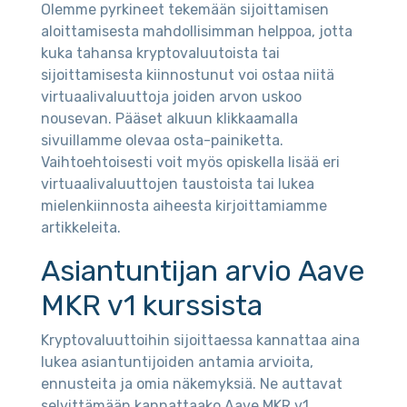
Olemme pyrkineet tekemään sijoittamisen
aloittamisesta mahdollisimman helppoa, jotta
kuka tahansa kryptovaluutoista tai
sijoittamisesta kiinnostunut voi ostaa niitä
virtuaalivaluuttoja joiden arvon uskoo
nousevan. Pääset alkuun klikkaamalla
sivuillamme olevaa osta-painiketta.
Vaihtoehtoisesti voit myös opiskella lisää eri
virtuaalivaluuttojen taustoista tai lukea
mielenkiinnosta aiheesta kirjoittamiamme
artikkeleita.
Asiantuntijan arvio Aave
MKR v1 kurssista
Kryptovaluuttoihin sijoittaessa kannattaa aina
lukea asiantuntijoiden antamia arvioita,
ennusteita ja omia näkemyksiä. Ne auttavat
selvittämään kannattaako Aave MKR v1