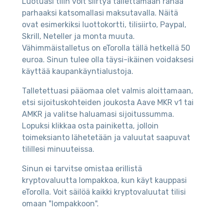
Luotuasi tilin voit siirtyä tallettamaan rahaa
parhaaksi katsomallasi maksutavalla. Näitä
ovat esimerkiksi luottokortti, tilisiirto, Paypal,
Skrill, Neteller ja monta muuta.
Vähimmäistalletus on eTorolla tällä hetkellä 50
euroa. Sinun tulee olla täysi-ikäinen voidaksesi
käyttää kaupankäyntialustoja.
Talletettuasi pääomaa olet valmis aloittamaan,
etsi sijoituskohteiden joukosta Aave MKR v1 tai
AMKR ja valitse haluamasi sijoitussumma.
Lopuksi klikkaa osta painiketta, jolloin
toimeksianto lähetetään ja valuutat saapuvat
tilillesi minuuteissa.
Sinun ei tarvitse omistaa erillistä
kryptovaluutta lompakkoa, kun käyt kauppasi
eTorolla. Voit säilöä kaikki kryptovaluutat tilisi
omaan "lompakkoon".