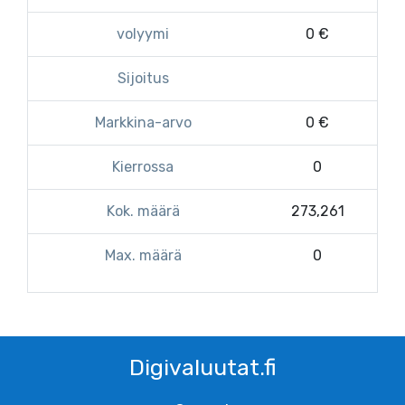
volyymi
0 €
Sijoitus
Markkina-arvo
0 €
Kierrossa
0
Kok. määrä
273,261
Max. määrä
0
Digivaluutat.fi