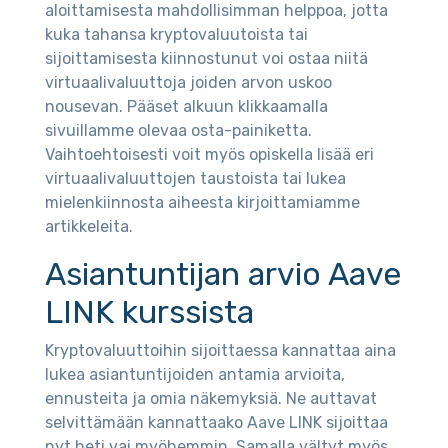
aloittamisesta mahdollisimman helppoa, jotta
kuka tahansa kryptovaluutoista tai
sijoittamisesta kiinnostunut voi ostaa niitä
virtuaalivaluuttoja joiden arvon uskoo
nousevan. Pääset alkuun klikkaamalla
sivuillamme olevaa osta-painiketta.
Vaihtoehtoisesti voit myös opiskella lisää eri
virtuaalivaluuttojen taustoista tai lukea
mielenkiinnosta aiheesta kirjoittamiamme
artikkeleita.
Asiantuntijan arvio Aave
LINK kurssista
Kryptovaluuttoihin sijoittaessa kannattaa aina
lukea asiantuntijoiden antamia arvioita,
ennusteita ja omia näkemyksiä. Ne auttavat
selvittämään kannattaako Aave LINK sijoittaa
nyt heti vai myöhemmin. Samalla vältyt myös