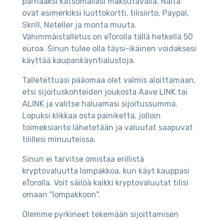
parhaaksi katsomallasi maksutavalla. Näitä
ovat esimerkiksi luottokortti, tilisiirto, Paypal,
Skrill, Neteller ja monta muuta.
Vähimmäistalletus on eTorolla tällä hetkellä 50
euroa. Sinun tulee olla täysi-ikäinen voidaksesi
käyttää kaupankäyntialustoja.
Talletettuasi pääomaa olet valmis aloittamaan,
etsi sijoituskohteiden joukosta Aave LINK tai
ALINK ja valitse haluamasi sijoitussumma.
Lopuksi klikkaa osta painiketta, jolloin
toimeksianto lähetetään ja valuutat saapuvat
tilillesi minuuteissa.
Sinun ei tarvitse omistaa erillistä
kryptovaluutta lompakkoa, kun käyt kauppasi
eTorolla. Voit säilöä kaikki kryptovaluutat tilisi
omaan "lompakkoon".
Olemme pyrkineet tekemään sijoittamisen