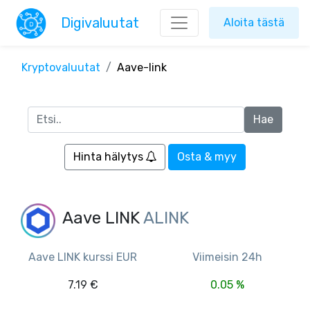
Digivaluutat
Aloita tästä
Kryptovaluutat
Aave-link
Hinta hälytys
Osta & myy
Aave LINK
ALINK
Aave LINK kurssi EUR
Viimeisin 24h
7.19 €
0.05 %