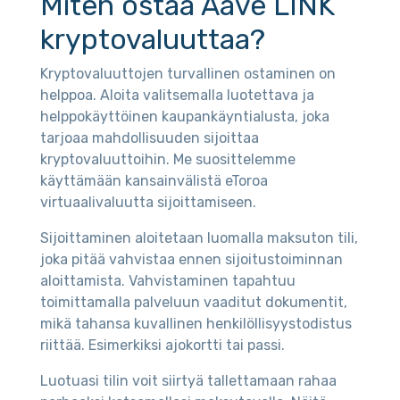
Miten ostaa Aave LINK
kryptovaluuttaa?
Kryptovaluuttojen turvallinen ostaminen on
helppoa. Aloita valitsemalla luotettava ja
helppokäyttöinen kaupankäyntialusta, joka
tarjoaa mahdollisuuden sijoittaa
kryptovaluuttoihin. Me suosittelemme
käyttämään kansainvälistä eToroa
virtuaalivaluutta sijoittamiseen.
Sijoittaminen aloitetaan luomalla maksuton tili,
joka pitää vahvistaa ennen sijoitustoiminnan
aloittamista. Vahvistaminen tapahtuu
toimittamalla palveluun vaaditut dokumentit,
mikä tahansa kuvallinen henkilöllisyystodistus
riittää. Esimerkiksi ajokortti tai passi.
Luotuasi tilin voit siirtyä tallettamaan rahaa