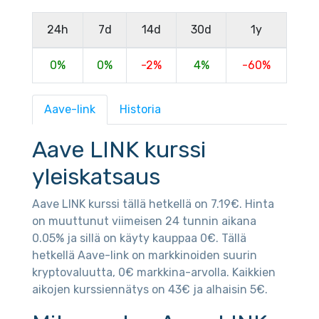
24h
7d
14d
30d
1y
0%
0%
-2%
4%
-60%
Aave-link
Historia
Aave LINK kurssi
yleiskatsaus
Aave LINK kurssi tällä hetkellä on 7.19€. Hinta
on muuttunut viimeisen 24 tunnin aikana
0.05% ja sillä on käyty kauppaa 0€. Tällä
hetkellä Aave-link on markkinoiden suurin
kryptovaluutta, 0€ markkina-arvolla. Kaikkien
aikojen kurssiennätys on 43€ ja alhaisin 5€.