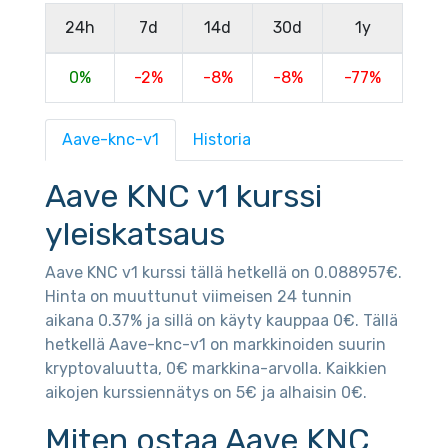
24h
7d
14d
30d
1y
0%
-2%
-8%
-8%
-77%
Aave-knc-v1
Historia
Aave KNC v1 kurssi
yleiskatsaus
Aave KNC v1 kurssi tällä hetkellä on 0.088957€.
Hinta on muuttunut viimeisen 24 tunnin
aikana 0.37% ja sillä on käyty kauppaa 0€. Tällä
hetkellä Aave-knc-v1 on markkinoiden suurin
kryptovaluutta, 0€ markkina-arvolla. Kaikkien
aikojen kurssiennätys on 5€ ja alhaisin 0€.
Miten ostaa Aave KNC