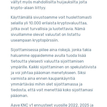
vältyt myös mahdollisilta huijauksilta joita
krypto-alaan liittyy.
Käyttämällä sivustoamme voit huolettomasti
selailla yli 10.000 erilaista kryptovaluuttaa,
jotka ovat turvallisia ja luotettavia. Nämä
sivuillamme olevat valuutat on listattu
useampaan kryptopörssiin.
Sijoittamisessa piilee aina riskejä, jonka takia
haluamme oppaidemme avulla tuoda lisää
tietoutta yleisesti valuutta sijoittamisen
ympärille. Kaikki sijoittaminen on spekulatiivista
ja voi johtaa pääoman menetykseen. Siksi
varmista aina ennen kaupankäyntiä
ymmärtäväsi mihin olet sijoittamassa ja
tiedosta, että voit menettää koko sijoittamasi
pääoman.
Aave KNC v1 ennusteet vuosille 2022, 2025 ja