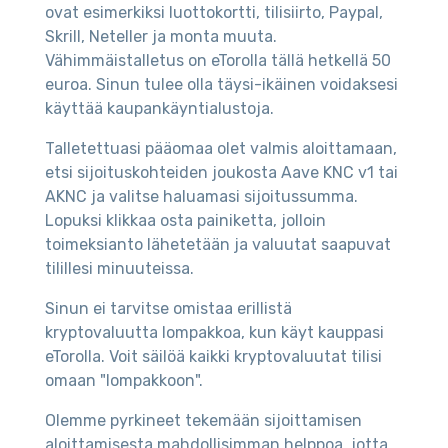
ovat esimerkiksi luottokortti, tilisiirto, Paypal,
Skrill, Neteller ja monta muuta.
Vähimmäistalletus on eTorolla tällä hetkellä 50
euroa. Sinun tulee olla täysi-ikäinen voidaksesi
käyttää kaupankäyntialustoja.
Talletettuasi pääomaa olet valmis aloittamaan,
etsi sijoituskohteiden joukosta Aave KNC v1 tai
AKNC ja valitse haluamasi sijoitussumma.
Lopuksi klikkaa osta painiketta, jolloin
toimeksianto lähetetään ja valuutat saapuvat
tilillesi minuuteissa.
Sinun ei tarvitse omistaa erillistä
kryptovaluutta lompakkoa, kun käyt kauppasi
eTorolla. Voit säilöä kaikki kryptovaluutat tilisi
omaan "lompakkoon".
Olemme pyrkineet tekemään sijoittamisen
aloittamisesta mahdollisimman helppoa, jotta