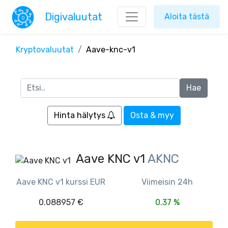
Digivaluutat
Aloita tästä
Kryptovaluutat
Aave-knc-v1
Hinta hälytys
Osta & myy
Aave KNC v1
AKNC
Aave KNC v1 kurssi EUR
Viimeisin 24h
0.088957 €
0.37 %