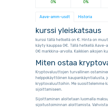
0%
0%
Aave-amm-usdt
Historia
kurssi yleiskatsaus
kurssi tällä hetkellä on €. Hinta on muu
käyty kauppaa 0€. Tällä hetkellä Aave-
0€ markkina-arvolla. Kaikkien aikojen ku
Miten ostaa kryptov
Kryptovaluuttojen turvallinen ostaminen
helppokäyttöinen kaupankäyntialusta, j
kryptovaluuttoihin. Me suosittelemme k
sijoittamiseen.
Sijoittaminen aloitetaan luomalla maksut
sijoitustoiminnan aloittamista. Vahvis