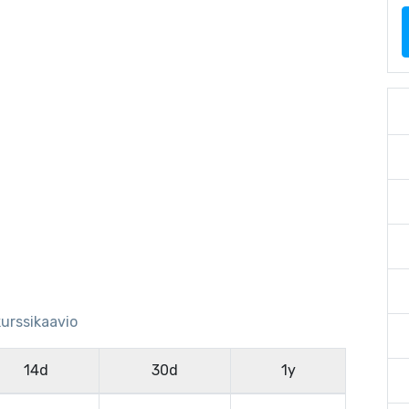
kurssikaavio
14d
30d
1y