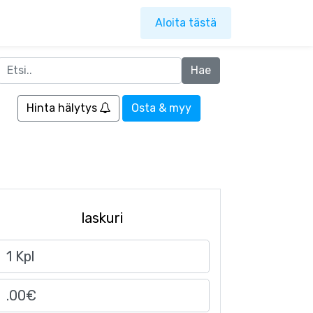
Aloita tästä
Hinta hälytys
Osta & myy
laskuri