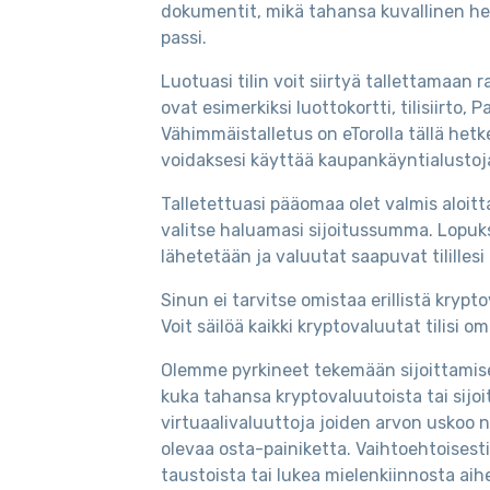
dokumentit, mikä tahansa kuvallinen henki
passi.
Luotuasi tilin voit siirtyä tallettamaan
ovat esimerkiksi luottokortti, tilisiirto, 
Vähimmäistalletus on eTorolla tällä hetke
voidaksesi käyttää kaupankäyntialustoj
Talletettuasi pääomaa olet valmis aloitt
valitse haluamasi sijoitussumma. Lopuksi
lähetetään ja valuutat saapuvat tililles
Sinun ei tarvitse omistaa erillistä kryp
Voit säilöä kaikki kryptovaluutat tilisi 
Olemme pyrkineet tekemään sijoittamise
kuka tahansa kryptovaluutoista tai sijoi
virtuaalivaluuttoja joiden arvon uskoo 
olevaa osta-painiketta. Vaihtoehtoisesti 
taustoista tai lukea mielenkiinnosta aih