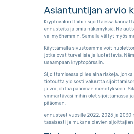
Asiantuntijan arvio 
Kryptovaluuttoihin sijoittaessa kannatt
ennusteita ja omia näkemyksiä. Ne autt
vai myöhemmin. Samalla vältyt myös mahdo
Käyttämällä sivustoamme voit huolettomas
jotka ovat turvallisia ja luotettavia. Nä
useampaan kryptopörssiin.
Sijoittamisessa piilee aina riskejä, jo
tietoutta yleisesti valuutta sijoittamise
ja voi johtaa pääoman menetykseen. Si
ymmärtäväsi mihin olet sijoittamassa ja
pääoman.
ennusteet vuosille 2022, 2025 ja 2030 
tasaisesti ja mukana olevien sijoittajie