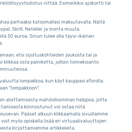
löllisyystodistus riittää. Esimerkiksi ajokortti tai
 rahaa parhaaksi katsomallasi maksutavalla. Näitä
Paypal, Skrill, Neteller ja monta muuta.
llä 50 euroa. Sinun tulee olla täysi-ikäinen
a.
amaan, etsi sijoituskohteiden joukosta tai ja
 klikkaa osta painiketta, jolloin toimeksianto
i minuuteissa.
tovaluutta lompakkoa, kun käyt kauppasi eTorolla.
omaan "lompakkoon".
n aloittamisesta mahdollisimman helppoa, jotta
ttamisesta kiinnostunut voi ostaa niitä
nousevan. Pääset alkuun klikkaamalla sivuillamme
voit myös opiskella lisää eri virtuaalivaluuttojen
eesta kirjoittamiamme artikkeleita.