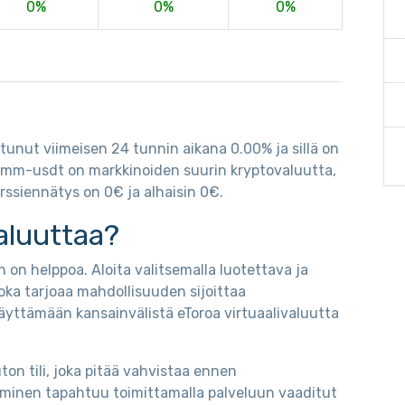
0%
0%
0%
ttunut viimeisen 24 tunnin aikana 0.00% ja sillä on
amm-usdt on markkinoiden suurin kryptovaluutta,
rssiennätys on 0€ ja alhaisin 0€.
aluuttaa?
 on helppoa. Aloita valitsemalla luotettava ja
oka tarjoaa mahdollisuuden sijoittaa
äyttämään kansainvälistä eToroa virtuaalivaluutta
on tili, joka pitää vahvistaa ennen
taminen tapahtuu toimittamalla palveluun vaaditut