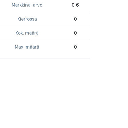
Markkina-arvo
0 €
Kierrossa
0
Kok. määrä
0
Max. määrä
0