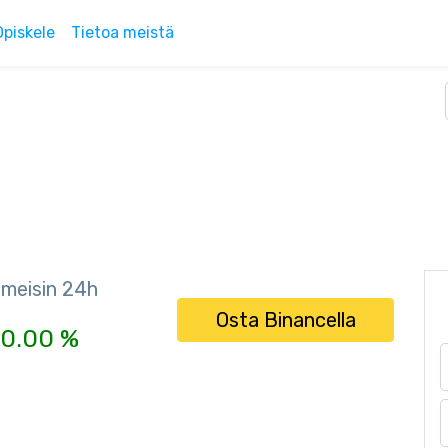
Opiskele
Tietoa meistä
imeisin 24h
Osta Binancella
0.00 %