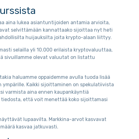
kurssista
aa aina lukea asiantuntijoiden antamia arvioita,
avat selvittämään kannattaako sijoittaa nyt heti
llisilta huijauksilta joita krypto-alaan liittyy.
ti selailla yli 10.000 erilaista kryptovaluuttaa,
mä sivuillamme olevat valuutat on listattu
nka takia haluamme oppaidemme avulla tuoda lisää
n ympärille. Kaikki sijoittaminen on spekulatiivista
ksi varmista aina ennen kaupankäyntiä
 tiedosta, että voit menettää koko sijoittamasi
näyttävät lupaavilta. Markkina-arvot kasvavat
n määrä kasvaa jatkuvasti.