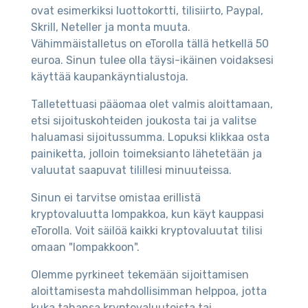
ovat esimerkiksi luottokortti, tilisiirto, Paypal,
Skrill, Neteller ja monta muuta.
Vähimmäistalletus on eTorolla tällä hetkellä 50
euroa. Sinun tulee olla täysi-ikäinen voidaksesi
käyttää kaupankäyntialustoja.
Talletettuasi pääomaa olet valmis aloittamaan,
etsi sijoituskohteiden joukosta tai ja valitse
haluamasi sijoitussumma. Lopuksi klikkaa osta
painiketta, jolloin toimeksianto lähetetään ja
valuutat saapuvat tilillesi minuuteissa.
Sinun ei tarvitse omistaa erillistä
kryptovaluutta lompakkoa, kun käyt kauppasi
eTorolla. Voit säilöä kaikki kryptovaluutat tilisi
omaan "lompakkoon".
Olemme pyrkineet tekemään sijoittamisen
aloittamisesta mahdollisimman helppoa, jotta
kuka tahansa kryptovaluutoista tai