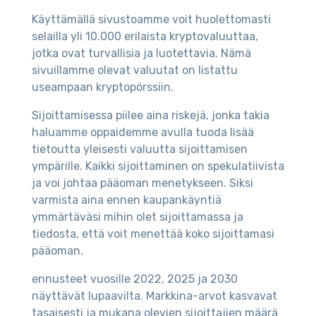
Käyttämällä sivustoamme voit huolettomasti
selailla yli 10.000 erilaista kryptovaluuttaa,
jotka ovat turvallisia ja luotettavia. Nämä
sivuillamme olevat valuutat on listattu
useampaan kryptopörssiin.
Sijoittamisessa piilee aina riskejä, jonka takia
haluamme oppaidemme avulla tuoda lisää
tietoutta yleisesti valuutta sijoittamisen
ympärille. Kaikki sijoittaminen on spekulatiivista
ja voi johtaa pääoman menetykseen. Siksi
varmista aina ennen kaupankäyntiä
ymmärtäväsi mihin olet sijoittamassa ja
tiedosta, että voit menettää koko sijoittamasi
pääoman.
ennusteet vuosille 2022, 2025 ja 2030
näyttävät lupaavilta. Markkina-arvot kasvavat
tasaisesti ja mukana olevien sijoittajien määrä