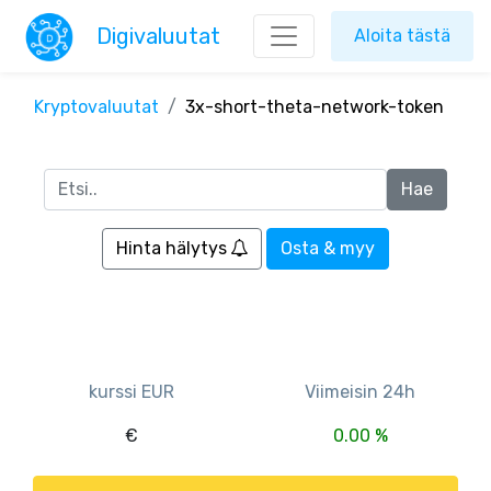
Digivaluutat
Aloita tästä
Kryptovaluutat
3x-short-theta-network-token
Hinta hälytys
Osta & myy
kurssi EUR
Viimeisin 24h
€
0.00 %