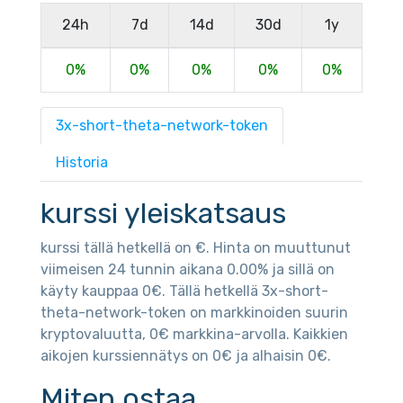
24h
7d
14d
30d
1y
0%
0%
0%
0%
0%
3x-short-theta-network-token
Historia
kurssi yleiskatsaus
kurssi tällä hetkellä on €. Hinta on muuttunut
viimeisen 24 tunnin aikana 0.00% ja sillä on
käyty kauppaa 0€. Tällä hetkellä 3x-short-
theta-network-token on markkinoiden suurin
kryptovaluutta, 0€ markkina-arvolla. Kaikkien
aikojen kurssiennätys on 0€ ja alhaisin 0€.
Miten ostaa