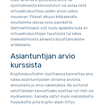
sijoittamisesta kiinnostunut voi ostaa niitä
virtuaalivaluuttoja joiden arvon uskoo
nousevan. Pääset alkuun klikkaamalla
sivuillamme olevaa osta-painiketta.
Vaihtoehtoisesti voit myös opiskella lisää eri
virtuaalivaluuttojen taustoista tai lukea
mielenkiinnosta aiheesta kirjoittamiamme
artikkeleita.
Asiantuntijan arvio
kurssista
Kryptovaluuttoihin sijoittaessa kannattaa aina
lukea asiantuntijoiden antamia arvioita,
ennusteita ja omia näkemyksiä. Ne auttavat
selvittämään kannattaako sijoittaa nyt heti vai
myöhemmin. Samalla vältyt myös mahdollisilta
huijauksilta joita krypto-alaan liittyy.