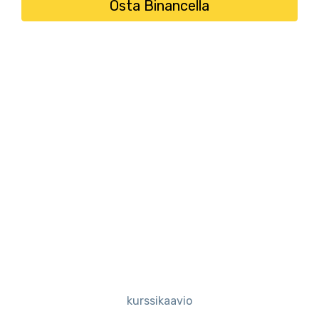
Osta Binancella
kurssikaavio