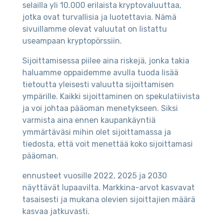
selailla yli 10.000 erilaista kryptovaluuttaa,
jotka ovat turvallisia ja luotettavia. Nämä
sivuillamme olevat valuutat on listattu
useampaan kryptopörssiin.
Sijoittamisessa piilee aina riskejä, jonka takia
haluamme oppaidemme avulla tuoda lisää
tietoutta yleisesti valuutta sijoittamisen
ympärille. Kaikki sijoittaminen on spekulatiivista
ja voi johtaa pääoman menetykseen. Siksi
varmista aina ennen kaupankäyntiä
ymmärtäväsi mihin olet sijoittamassa ja
tiedosta, että voit menettää koko sijoittamasi
pääoman.
ennusteet vuosille 2022, 2025 ja 2030
näyttävät lupaavilta. Markkina-arvot kasvavat
tasaisesti ja mukana olevien sijoittajien määrä
kasvaa jatkuvasti.