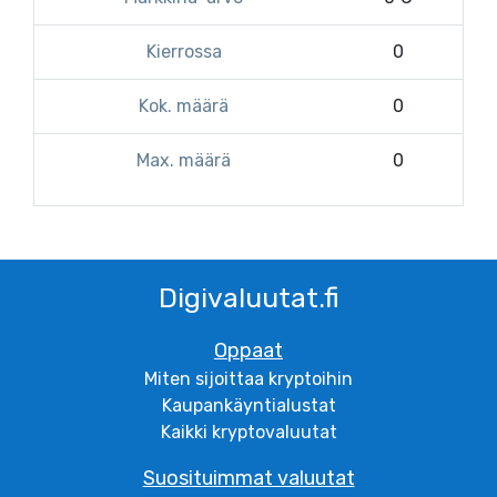
Kierrossa
0
Kok. määrä
0
Max. määrä
0
Digivaluutat.fi
Oppaat
Miten sijoittaa kryptoihin
Kaupankäyntialustat
Kaikki kryptovaluutat
Suosituimmat valuutat