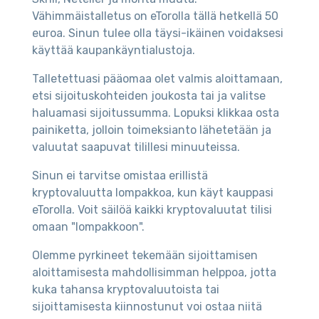
Vähimmäistalletus on eTorolla tällä hetkellä 50
euroa. Sinun tulee olla täysi-ikäinen voidaksesi
käyttää kaupankäyntialustoja.
Talletettuasi pääomaa olet valmis aloittamaan,
etsi sijoituskohteiden joukosta tai ja valitse
haluamasi sijoitussumma. Lopuksi klikkaa osta
painiketta, jolloin toimeksianto lähetetään ja
valuutat saapuvat tilillesi minuuteissa.
Sinun ei tarvitse omistaa erillistä
kryptovaluutta lompakkoa, kun käyt kauppasi
eTorolla. Voit säilöä kaikki kryptovaluutat tilisi
omaan "lompakkoon".
Olemme pyrkineet tekemään sijoittamisen
aloittamisesta mahdollisimman helppoa, jotta
kuka tahansa kryptovaluutoista tai
sijoittamisesta kiinnostunut voi ostaa niitä