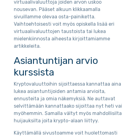
virtuaalivaluuttoja joiden arvon uskoo
nousevan. Pääset alkuun klikkaamalla
sivuillamme olevaa osta-painiketta.
Vaihtoehtoisesti voit myös opiskella lisää eri
virtuaalivaluuttojen taustoista tai lukea
mielenkiinnosta aiheesta kirjoittamiamme
artikkeleita.
Asiantuntijan arvio
kurssista
Kryptovaluuttoihin sijoittaessa kannattaa aina
lukea asiantuntijoiden antamia arvioita,
ennusteita ja omia näkemyksiä. Ne auttavat
selvittämään kannattaako sijoittaa nyt heti vai
myöhemmin. Samalla vältyt myös mahdollisilta
huijauksilta joita krypto-alaan liittyy.
Käyttämällä sivustoamme voit huolettomasti