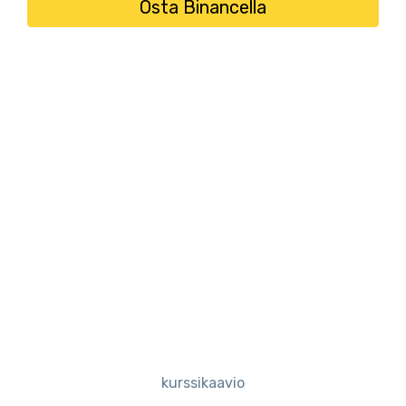
Osta Binancella
kurssikaavio