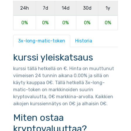
24h
7d
14d
30d
1y
0%
0%
0%
0%
0%
3x-long-matic-token
Historia
kurssi yleiskatsaus
kurssi tällä hetkellä on €. Hinta on muuttunut
viimeisen 24 tunnin aikana 0.00% ja sillä on
käyty kauppaa 0€. Tällä hetkellä 3x-long-
matic-token on markkinoiden suurin
kryptovaluutta, 0€ markkina-arvolla. Kaikkien
aikojen kurssiennätys on 0€ ja alhaisin 0€.
Miten ostaa
kryptovaluuttaa?