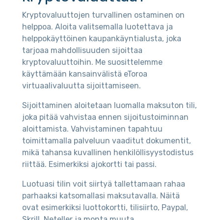
Kryptovaluuttojen turvallinen ostaminen on
helppoa. Aloita valitsemalla luotettava ja
helppokäyttöinen kaupankäyntialusta, joka
tarjoaa mahdollisuuden sijoittaa
kryptovaluuttoihin. Me suosittelemme
käyttämään kansainvälistä eToroa
virtuaalivaluutta sijoittamiseen.
Sijoittaminen aloitetaan luomalla maksuton tili,
joka pitää vahvistaa ennen sijoitustoiminnan
aloittamista. Vahvistaminen tapahtuu
toimittamalla palveluun vaaditut dokumentit,
mikä tahansa kuvallinen henkilöllisyystodistus
riittää. Esimerkiksi ajokortti tai passi.
Luotuasi tilin voit siirtyä tallettamaan rahaa
parhaaksi katsomallasi maksutavalla. Näitä
ovat esimerkiksi luottokortti, tilisiirto, Paypal,
Skrill, Neteller ja monta muuta.