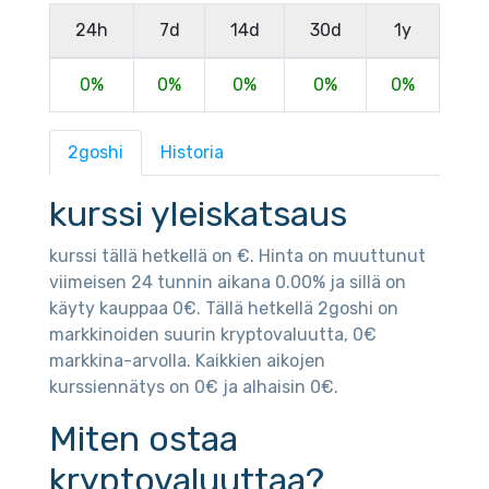
24h
7d
14d
30d
1y
0%
0%
0%
0%
0%
2goshi
Historia
kurssi yleiskatsaus
kurssi tällä hetkellä on €. Hinta on muuttunut
viimeisen 24 tunnin aikana 0.00% ja sillä on
käyty kauppaa 0€. Tällä hetkellä 2goshi on
markkinoiden suurin kryptovaluutta, 0€
markkina-arvolla. Kaikkien aikojen
kurssiennätys on 0€ ja alhaisin 0€.
Miten ostaa
kryptovaluuttaa?