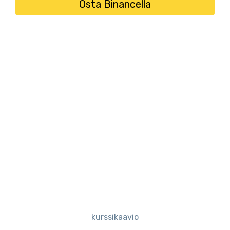
Osta Binancella
kurssikaavio