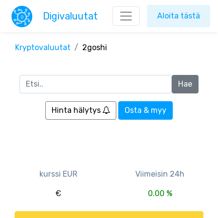
Digivaluutat
Aloita tästä
Kryptovaluutat
2goshi
Hinta hälytys
Osta & myy
kurssi EUR
Viimeisin 24h
€
0.00 %