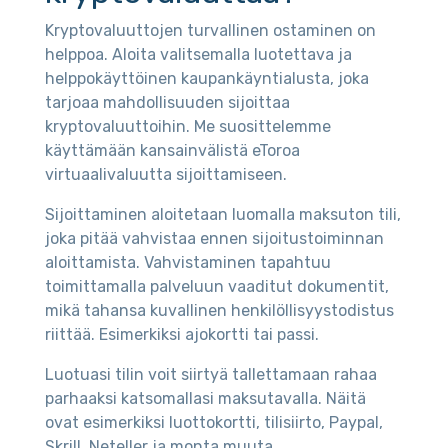
Kryptovaluuttojen turvallinen ostaminen on
helppoa. Aloita valitsemalla luotettava ja
helppokäyttöinen kaupankäyntialusta, joka
tarjoaa mahdollisuuden sijoittaa
kryptovaluuttoihin. Me suosittelemme
käyttämään kansainvälistä eToroa
virtuaalivaluutta sijoittamiseen.
Sijoittaminen aloitetaan luomalla maksuton tili,
joka pitää vahvistaa ennen sijoitustoiminnan
aloittamista. Vahvistaminen tapahtuu
toimittamalla palveluun vaaditut dokumentit,
mikä tahansa kuvallinen henkilöllisyystodistus
riittää. Esimerkiksi ajokortti tai passi.
Luotuasi tilin voit siirtyä tallettamaan rahaa
parhaaksi katsomallasi maksutavalla. Näitä
ovat esimerkiksi luottokortti, tilisiirto, Paypal,
Skrill, Neteller ja monta muuta.