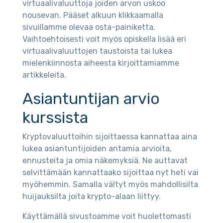
virtuaalivaluuttoja joiden arvon uskoo
nousevan. Pääset alkuun klikkaamalla
sivuillamme olevaa osta-painiketta.
Vaihtoehtoisesti voit myös opiskella lisää eri
virtuaalivaluuttojen taustoista tai lukea
mielenkiinnosta aiheesta kirjoittamiamme
artikkeleita.
Asiantuntijan arvio
kurssista
Kryptovaluuttoihin sijoittaessa kannattaa aina
lukea asiantuntijoiden antamia arvioita,
ennusteita ja omia näkemyksiä. Ne auttavat
selvittämään kannattaako sijoittaa nyt heti vai
myöhemmin. Samalla vältyt myös mahdollisilta
huijauksilta joita krypto-alaan liittyy.
Käyttämällä sivustoamme voit huolettomasti