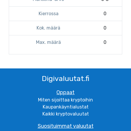
Kierrossa
0
Kok. määrä
0
Max. määrä
0
Digivaluutat.fi
Oppaat
Miten sijoittaa kryptoihin
Kaupankäyntialustat
Kaikki kryptovaluutat
Suosituimmat valuutat