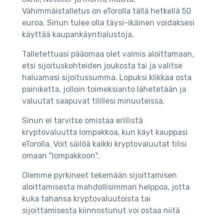
Vähimmäistalletus on eTorolla tällä hetkellä 50
euroa. Sinun tulee olla täysi-ikäinen voidaksesi
käyttää kaupankäyntialustoja.
Talletettuasi pääomaa olet valmis aloittamaan,
etsi sijoituskohteiden joukosta tai ja valitse
haluamasi sijoitussumma. Lopuksi klikkaa osta
painiketta, jolloin toimeksianto lähetetään ja
valuutat saapuvat tilillesi minuuteissa.
Sinun ei tarvitse omistaa erillistä
kryptovaluutta lompakkoa, kun käyt kauppasi
eTorolla. Voit säilöä kaikki kryptovaluutat tilisi
omaan "lompakkoon".
Olemme pyrkineet tekemään sijoittamisen
aloittamisesta mahdollisimman helppoa, jotta
kuka tahansa kryptovaluutoista tai
sijoittamisesta kiinnostunut voi ostaa niitä