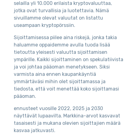
selailla yli 10.000 erilaista kryptovaluuttaa,
jotka ovat turvallisia ja luotettavia. Nämä
sivuillamme olevat valuutat on listattu
useampaan kryptopörssiin.
Sijoittamisessa piilee aina riskejä, jonka takia
haluamme oppaidemme avulla tuoda lisää
tietoutta yleisesti valuutta sijoittamisen
ympärille. Kaikki sijoittaminen on spekulatiivista
ja voi johtaa pääoman menetykseen. Siksi
varmista aina ennen kaupankäyntiä
ymmärtäväsi mihin olet sijoittamassa ja
tiedosta, että voit menettää koko sijoittamasi
pääoman.
ennusteet vuosille 2022, 2025 ja 2030
näyttävät lupaavilta. Markkina-arvot kasvavat
tasaisesti ja mukana olevien sijoittajien määrä
kasvaa jatkuvasti.