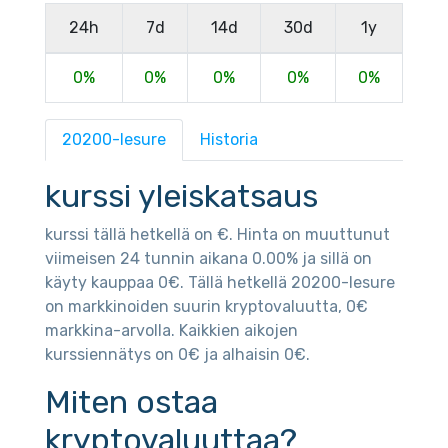
24h
7d
14d
30d
1y
0%
0%
0%
0%
0%
20200-lesure
Historia
kurssi yleiskatsaus
kurssi tällä hetkellä on €. Hinta on muuttunut
viimeisen 24 tunnin aikana 0.00% ja sillä on
käyty kauppaa 0€. Tällä hetkellä 20200-lesure
on markkinoiden suurin kryptovaluutta, 0€
markkina-arvolla. Kaikkien aikojen
kurssiennätys on 0€ ja alhaisin 0€.
Miten ostaa
kryptovaluuttaa?