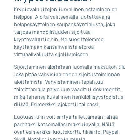
Kryptovaluuttojen turvallinen ostaminen on
helppoa. Aloita valitsemalla luotettava ja
helppokäyttöinen kaupankäyntialusta, joka
tarjoaa mahdollisuuden sijoittaa
kryptovaluuttoihin. Me suosittelemme
käyttämään kansainvälistä eToroa
virtuaalivaluutta sijoittamiseen.
Sijoittaminen aloitetaan luomalla maksuton tili,
joka pitää vahvistaa ennen sijoitustoiminnan
aloittamista. Vahvistaminen tapahtuu
toimittamalla palveluun vaaditut dokumentit,
mikä tahansa kuvallinen henkilöllisyystodistus
riittää. Esimerkiksi ajokortti tai passi.
Luotuasi tilin voit siirtyä tallettamaan rahaa
parhaaksi katsomallasi maksutavalla. Näitä
ovat esimerkiksi luottokortti, tilisiirto, Paypal,
Skrill, Neteller ja monta muuta.