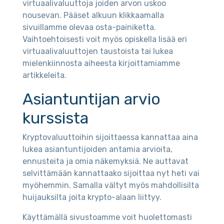
virtuaalivaluuttoja joiden arvon uskoo
nousevan. Pääset alkuun klikkaamalla
sivuillamme olevaa osta-painiketta.
Vaihtoehtoisesti voit myös opiskella lisää eri
virtuaalivaluuttojen taustoista tai lukea
mielenkiinnosta aiheesta kirjoittamiamme
artikkeleita.
Asiantuntijan arvio
kurssista
Kryptovaluuttoihin sijoittaessa kannattaa aina
lukea asiantuntijoiden antamia arvioita,
ennusteita ja omia näkemyksiä. Ne auttavat
selvittämään kannattaako sijoittaa nyt heti vai
myöhemmin. Samalla vältyt myös mahdollisilta
huijauksilta joita krypto-alaan liittyy.
Käyttämällä sivustoamme voit huolettomasti