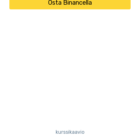
Osta Binancella
kurssikaavio