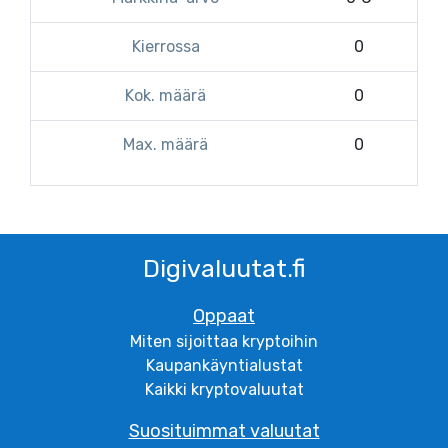
Kierrossa
0
Kok. määrä
0
Max. määrä
0
Digivaluutat.fi
Oppaat
Miten sijoittaa kryptoihin
Kaupankäyntialustat
Kaikki kryptovaluutat
Suosituimmat valuutat