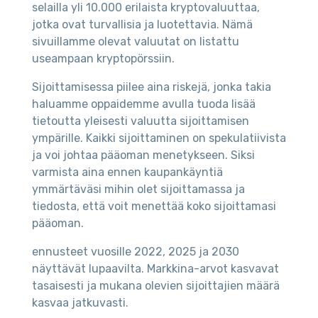
selailla yli 10.000 erilaista kryptovaluuttaa,
jotka ovat turvallisia ja luotettavia. Nämä
sivuillamme olevat valuutat on listattu
useampaan kryptopörssiin.
Sijoittamisessa piilee aina riskejä, jonka takia
haluamme oppaidemme avulla tuoda lisää
tietoutta yleisesti valuutta sijoittamisen
ympärille. Kaikki sijoittaminen on spekulatiivista
ja voi johtaa pääoman menetykseen. Siksi
varmista aina ennen kaupankäyntiä
ymmärtäväsi mihin olet sijoittamassa ja
tiedosta, että voit menettää koko sijoittamasi
pääoman.
ennusteet vuosille 2022, 2025 ja 2030
näyttävät lupaavilta. Markkina-arvot kasvavat
tasaisesti ja mukana olevien sijoittajien määrä
kasvaa jatkuvasti.