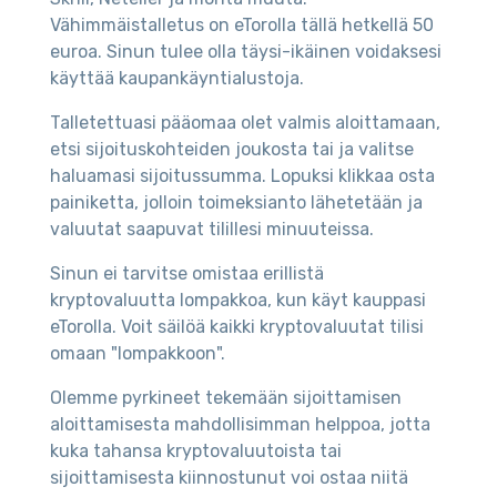
Vähimmäistalletus on eTorolla tällä hetkellä 50
euroa. Sinun tulee olla täysi-ikäinen voidaksesi
käyttää kaupankäyntialustoja.
Talletettuasi pääomaa olet valmis aloittamaan,
etsi sijoituskohteiden joukosta tai ja valitse
haluamasi sijoitussumma. Lopuksi klikkaa osta
painiketta, jolloin toimeksianto lähetetään ja
valuutat saapuvat tilillesi minuuteissa.
Sinun ei tarvitse omistaa erillistä
kryptovaluutta lompakkoa, kun käyt kauppasi
eTorolla. Voit säilöä kaikki kryptovaluutat tilisi
omaan "lompakkoon".
Olemme pyrkineet tekemään sijoittamisen
aloittamisesta mahdollisimman helppoa, jotta
kuka tahansa kryptovaluutoista tai
sijoittamisesta kiinnostunut voi ostaa niitä