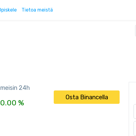
Opiskele
Tietoa meistä
imeisin 24h
Osta Binancella
0.00 %