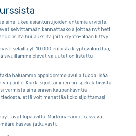
kurssista
aa aina lukea asiantuntijoiden antamia arvioita,
avat selvittämään kannattaako sijoittaa nyt heti
llisilta huijauksilta joita krypto-alaan liittyy.
ti selailla yli 10.000 erilaista kryptovaluuttaa,
mä sivuillamme olevat valuutat on listattu
nka takia haluamme oppaidemme avulla tuoda lisää
n ympärille. Kaikki sijoittaminen on spekulatiivista
ksi varmista aina ennen kaupankäyntiä
 tiedosta, että voit menettää koko sijoittamasi
näyttävät lupaavilta. Markkina-arvot kasvavat
n määrä kasvaa jatkuvasti.