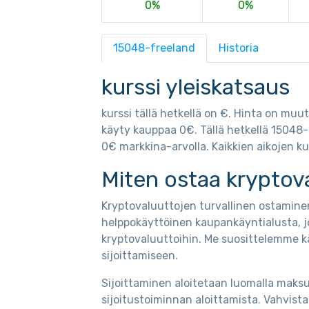
0%
0%
15048-freeland
Historia
kurssi yleiskatsaus
kurssi tällä hetkellä on €. Hinta on muu
käyty kauppaa 0€. Tällä hetkellä 15048
0€ markkina-arvolla. Kaikkien aikojen ku
Miten ostaa kryptov
Kryptovaluuttojen turvallinen ostaminen
helppokäyttöinen kaupankäyntialusta, j
kryptovaluuttoihin. Me suosittelemme k
sijoittamiseen.
Sijoittaminen aloitetaan luomalla maksut
sijoitustoiminnan aloittamista. Vahvis