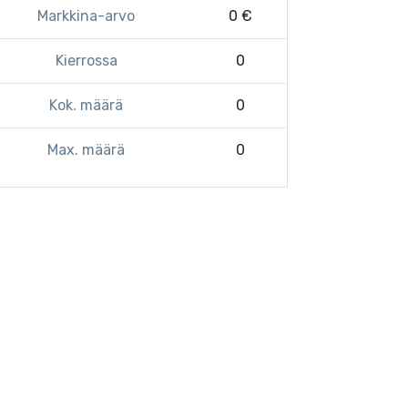
Markkina-arvo
0 €
Kierrossa
0
Kok. määrä
0
Max. määrä
0