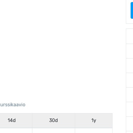
kurssikaavio
14d
30d
1y