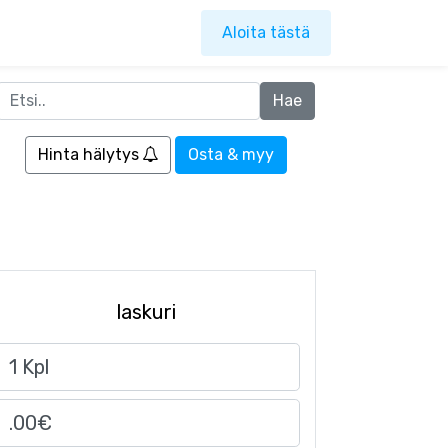
Aloita tästä
Hinta hälytys
Osta & myy
laskuri