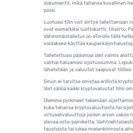
dokumentit, mikä tahansa kuvallinen henki
passi.
Luotuasi tilin voit siirtyä tallettamaan
ovat esimerkiksi luottokortti, tilisiirto, 
Vähimmäistalletus on eTorolla tällä hetke
voidaksesi käyttää kaupankäyntialustoj
Talletettuasi pääomaa olet valmis aloitt
valitse haluamasi sijoitussumma. Lopuksi
lähetetään ja valuutat saapuvat tililles
Sinun ei tarvitse omistaa erillistä kryp
Voit säilöä kaikki kryptovaluutat tilisi 
Olemme pyrkineet tekemään sijoittamise
kuka tahansa kryptovaluutoista tai sijoi
virtuaalivaluuttoja joiden arvon uskoo 
olevaa osta-painiketta. Vaihtoehtoisesti 
taustoista tai lukea mielenkiinnosta aih