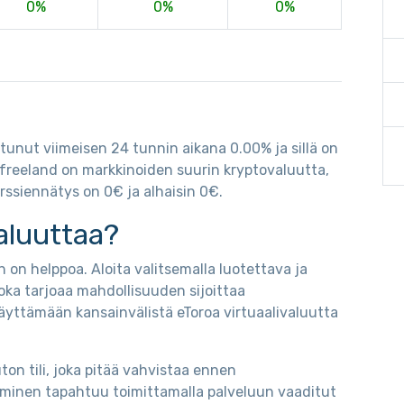
0%
0%
0%
ttunut viimeisen 24 tunnin aikana 0.00% ja sillä on
-freeland on markkinoiden suurin kryptovaluutta,
rssiennätys on 0€ ja alhaisin 0€.
aluuttaa?
 on helppoa. Aloita valitsemalla luotettava ja
oka tarjoaa mahdollisuuden sijoittaa
äyttämään kansainvälistä eToroa virtuaalivaluutta
on tili, joka pitää vahvistaa ennen
taminen tapahtuu toimittamalla palveluun vaaditut