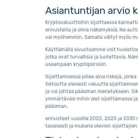
Asiantuntijan arvio 
Kryptovaluuttoihin sijoittaessa kannatt
ennusteita ja omia näkemyksiä. Ne autt
vai myöhemmin. Samalla vältyt myös mahdo
Käyttämällä sivustoamme voit huolettomas
jotka ovat turvallisia ja luotettavia. Nä
useampaan kryptopörssiin.
Sijoittamisessa piilee aina riskejä, jo
tietoutta yleisesti valuutta sijoittamise
ja voi johtaa pääoman menetykseen. Si
ymmärtäväsi mihin olet sijoittamassa ja
pääoman.
ennusteet vuosille 2022, 2025 ja 2030 
tasaisesti ja mukana olevien sijoittajie