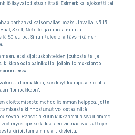
löllisyystodistus riittää. Esimerkiksi ajokortti tai
 rahaa parhaaksi katsomallasi maksutavalla. Näitä
Paypal, Skrill, Neteller ja monta muuta.
llä 50 euroa. Sinun tulee olla täysi-ikäinen
a.
amaan, etsi sijoituskohteiden joukosta tai ja
 klikkaa osta painiketta, jolloin toimeksianto
i minuuteissa.
tovaluutta lompakkoa, kun käyt kauppasi eTorolla.
omaan "lompakkoon".
n aloittamisesta mahdollisimman helppoa, jotta
ttamisesta kiinnostunut voi ostaa niitä
nousevan. Pääset alkuun klikkaamalla sivuillamme
voit myös opiskella lisää eri virtuaalivaluuttojen
eesta kirjoittamiamme artikkeleita.