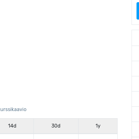
kurssikaavio
14d
30d
1y