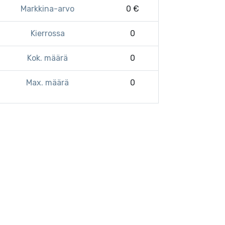
Markkina-arvo
0 €
Kierrossa
0
Kok. määrä
0
Max. määrä
0