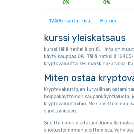
0%
0%
12405-santa-rosa
Historia
kurssi yleiskatsaus
kurssi tällä hetkellä on €. Hinta on muu
käyty kauppaa 0€. Tällä hetkellä 12405
kryptovaluutta, 0€ markkina-arvolla. Kai
Miten ostaa kryptov
Kryptovaluuttojen turvallinen ostaminen
helppokäyttöinen kaupankäyntialusta, j
kryptovaluuttoihin. Me suosittelemme k
sijoittamiseen.
Sijoittaminen aloitetaan luomalla maksut
sijoitustoiminnan aloittamista. Vahvis