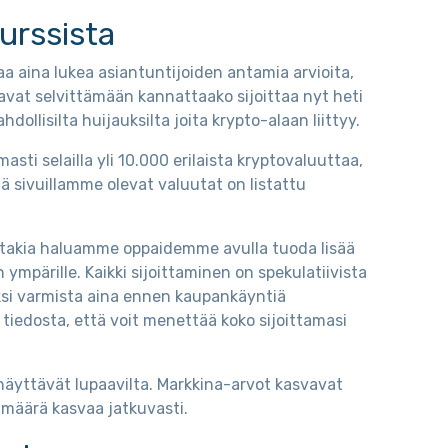
kurssista
aa aina lukea asiantuntijoiden antamia arvioita,
avat selvittämään kannattaako sijoittaa nyt heti
llisilta huijauksilta joita krypto-alaan liittyy.
ti selailla yli 10.000 erilaista kryptovaluuttaa,
mä sivuillamme olevat valuutat on listattu
nka takia haluamme oppaidemme avulla tuoda lisää
n ympärille. Kaikki sijoittaminen on spekulatiivista
ksi varmista aina ennen kaupankäyntiä
 tiedosta, että voit menettää koko sijoittamasi
näyttävät lupaavilta. Markkina-arvot kasvavat
n määrä kasvaa jatkuvasti.