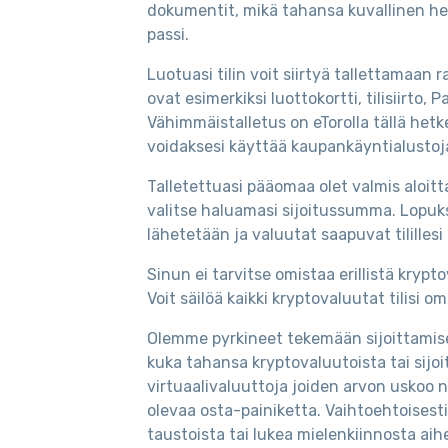
dokumentit, mikä tahansa kuvallinen henki
passi.
Luotuasi tilin voit siirtyä tallettamaan
ovat esimerkiksi luottokortti, tilisiirto, 
Vähimmäistalletus on eTorolla tällä hetke
voidaksesi käyttää kaupankäyntialustoj
Talletettuasi pääomaa olet valmis aloitt
valitse haluamasi sijoitussumma. Lopuksi
lähetetään ja valuutat saapuvat tililles
Sinun ei tarvitse omistaa erillistä kryp
Voit säilöä kaikki kryptovaluutat tilisi 
Olemme pyrkineet tekemään sijoittamise
kuka tahansa kryptovaluutoista tai sijoi
virtuaalivaluuttoja joiden arvon uskoo 
olevaa osta-painiketta. Vaihtoehtoisesti 
taustoista tai lukea mielenkiinnosta aih