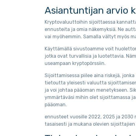
Asiantuntijan arvio 
Kryptovaluuttoihin sijoittaessa kannatt
ennusteita ja omia näkemyksiä. Ne autt
vai myöhemmin. Samalla vältyt myös mahdo
Käyttämällä sivustoamme voit huolettomas
jotka ovat turvallisia ja luotettavia. Nä
useampaan kryptopörssiin.
Sijoittamisessa piilee aina riskejä, jo
tietoutta yleisesti valuutta sijoittamise
ja voi johtaa pääoman menetykseen. Si
ymmärtäväsi mihin olet sijoittamassa ja
pääoman.
ennusteet vuosille 2022, 2025 ja 2030 
tasaisesti ja mukana olevien sijoittajie