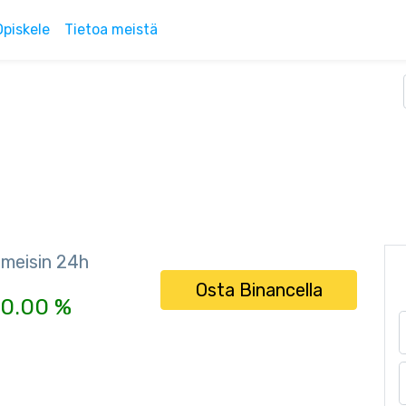
Opiskele
Tietoa meistä
imeisin 24h
Osta Binancella
0.00 %