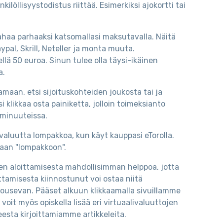
löllisyystodistus riittää. Esimerkiksi ajokortti tai
 rahaa parhaaksi katsomallasi maksutavalla. Näitä
Paypal, Skrill, Neteller ja monta muuta.
llä 50 euroa. Sinun tulee olla täysi-ikäinen
a.
amaan, etsi sijoituskohteiden joukosta tai ja
 klikkaa osta painiketta, jolloin toimeksianto
i minuuteissa.
tovaluutta lompakkoa, kun käyt kauppasi eTorolla.
omaan "lompakkoon".
n aloittamisesta mahdollisimman helppoa, jotta
ttamisesta kiinnostunut voi ostaa niitä
nousevan. Pääset alkuun klikkaamalla sivuillamme
voit myös opiskella lisää eri virtuaalivaluuttojen
eesta kirjoittamiamme artikkeleita.