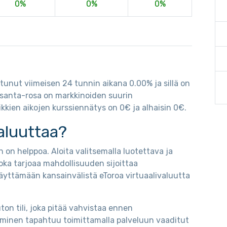
0%
0%
0%
ttunut viimeisen 24 tunnin aikana 0.00% ja sillä on
-santa-rosa on markkinoiden suurin
kkien aikojen kurssiennätys on 0€ ja alhaisin 0€.
aluuttaa?
 on helppoa. Aloita valitsemalla luotettava ja
oka tarjoaa mahdollisuuden sijoittaa
äyttämään kansainvälistä eToroa virtuaalivaluutta
on tili, joka pitää vahvistaa ennen
taminen tapahtuu toimittamalla palveluun vaaditut