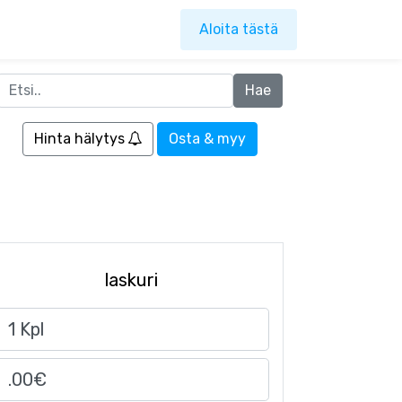
Aloita tästä
Hinta hälytys
Osta & myy
laskuri